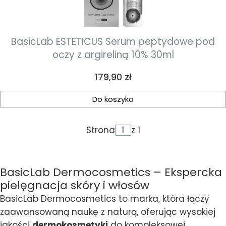
BasicLab ESTETICUS Serum peptydowe pod
oczy z argireliną 10% 30ml
Cena
179,90 zł
Do koszyka
Strona
z 1
BasicLab Dermocosmetics – Ekspercka
pielęgnacja skóry i włosów
BasicLab Dermocosmetics to marka, która łączy
zaawansowaną naukę z naturą, oferując wysokiej
jakości
dermokosmetyki
do kompleksowej