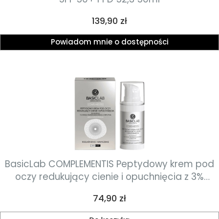
Cena
139,90 zł
Powiadom mnie o dostępności
BasicLab COMPLEMENTIS Peptydowy krem pod
oczy redukujący cienie i opuchnięcia z 3%
kofeiny, 1% kwasu traneksamowego, chryzyną o
Cena
74,90 zł
lekkiej konsystencji 15ml