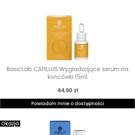
BasicLab CAPILLUS Wygładzające serum na
końcówki 15ml
Cena
44,90 zł
Powiadom mnie o dostępności
Okazja