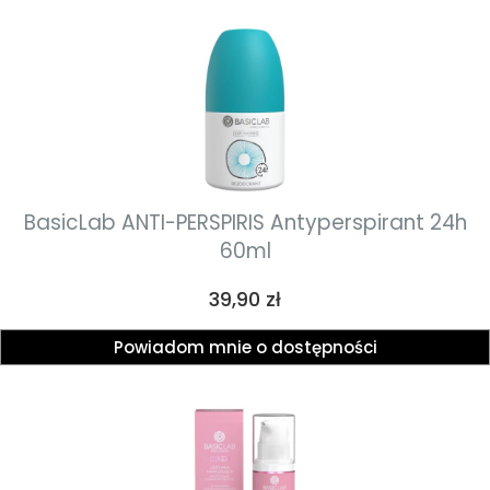
BasicLab ANTI-PERSPIRIS Antyperspirant 24h
60ml
Cena
39,90 zł
Powiadom mnie o dostępności