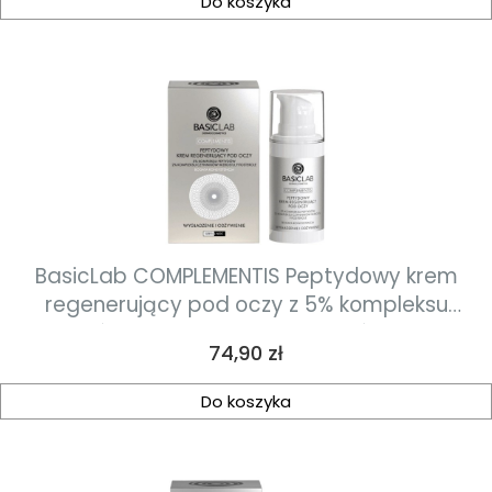
Do koszyka
BasicLab COMPLEMENTIS Peptydowy krem
regenerujący pod oczy z 5% kompleksu
peptydów, 2% kompleksu czynników wzrostu,
Cena
74,90 zł
fitosterolami o bogatej konsystencji 15ml
Do koszyka