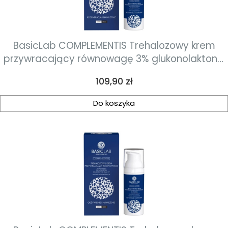
BasicLab COMPLEMENTIS Trehalozowy krem
przywracający równowagę 3% glukonolaktonu,
2% pentawityny, neuropeptyd snap-8™ o lekkiej
Cena
109,90 zł
konsystencji 50ml
Do koszyka