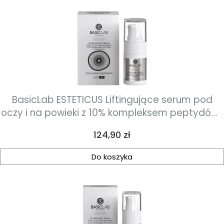
BasicLab ESTETICUS Liftingujące serum pod
oczy i na powieki z 10% kompleksem peptydów i
ceramidami 15ml
Cena
124,90 zł
Do koszyka