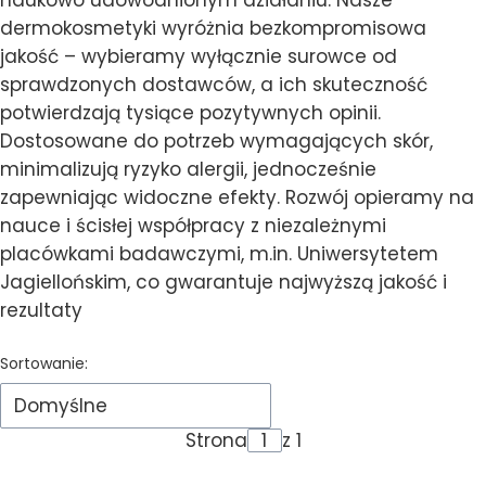
naukowo udowodnionym działaniu. Nasze
dermokosmetyki wyróżnia bezkompromisowa
jakość – wybieramy wyłącznie surowce od
sprawdzonych dostawców, a ich skuteczność
potwierdzają tysiące pozytywnych opinii.
Dostosowane do potrzeb wymagających skór,
minimalizują ryzyko alergii, jednocześnie
zapewniając widoczne efekty. Rozwój opieramy na
nauce i ścisłej współpracy z niezależnymi
placówkami badawczymi, m.in. Uniwersytetem
Jagiellońskim, co gwarantuje najwyższą jakość i
rezultaty
Lista produktów
Sortowanie:
Domyślne
Strona
z 1