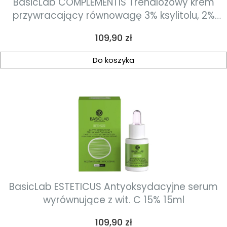
BasicLab COMPLEMENTIS Trehalozowy krem
przywracający równowagę 3% ksylitolu, 2%
inozytolu, neuropeptyd snap-8™ o bogatej
Cena
109,90 zł
konsystencji 50ml
Do koszyka
BasicLab ESTETICUS Antyoksydacyjne serum
wyrównujące z wit. C 15% 15ml
Cena
109,90 zł