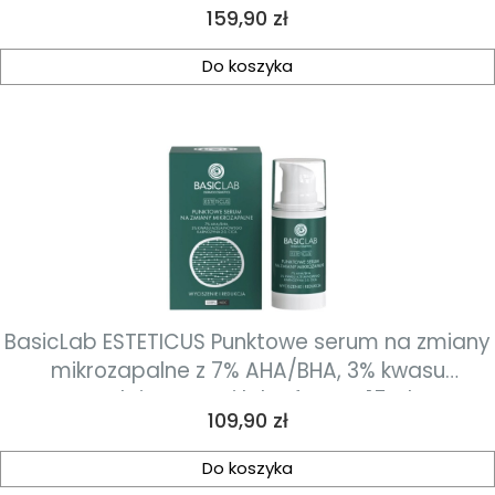
Cena
159,90 zł
Do koszyka
BasicLab ESTETICUS Punktowe serum na zmiany
mikrozapalne z 7% AHA/BHA, 3% kwasu
azelainowego i laktoferyną 15ml
Cena
109,90 zł
Do koszyka