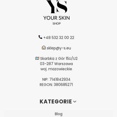
+48 532 32 00 22
sklep@y-s.eu
Skarbka z Gór 15U/U2
03-287 Warszawa
woj. mazowieckie
NIP: 7141842934
REGON: 380685271
Linki w stopce
KATEGORIE
Blog