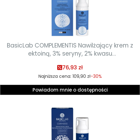
BasicLab COMPLEMENTIS Nawilżający krem z
ektoiną, 3% seryny, 2% kwasu
poliglutaminowego, aminokwasami NMF o
76,93 zł
ultralekkiej konsystencji 50ml ( termin ważności
Najniższa cena:
109,90 zł
-30%
01.2027)
Powiadom mnie o dostępności