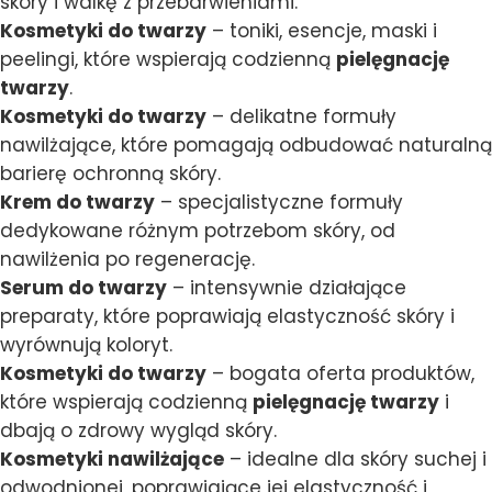
skóry i walkę z przebarwieniami.
Kosmetyki do twarzy
– toniki, esencje, maski i
peelingi, które wspierają codzienną
pielęgnację
twarzy
.
Kosmetyki do twarzy
– delikatne formuły
nawilżające, które pomagają odbudować naturalną
barierę ochronną skóry.
Krem do twarzy
– specjalistyczne formuły
dedykowane różnym potrzebom skóry, od
nawilżenia po regenerację.
Serum do twarzy
– intensywnie działające
preparaty, które poprawiają elastyczność skóry i
wyrównują koloryt.
Kosmetyki do twarzy
– bogata oferta produktów,
które wspierają codzienną
pielęgnację twarzy
i
dbają o zdrowy wygląd skóry.
Kosmetyki nawilżające
– idealne dla skóry suchej i
odwodnionej, poprawiające jej elastyczność i