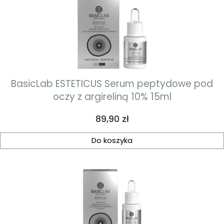
BasicLab ESTETICUS Serum peptydowe pod
oczy z argireliną 10% 15ml
Cena
89,90 zł
Do koszyka