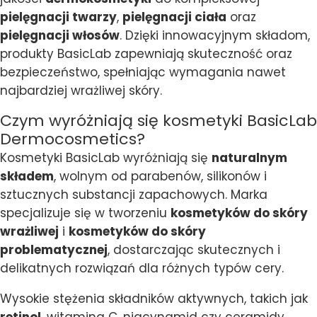
pielęgnacji twarzy
,
pielęgnacji ciała
oraz
pielęgnacji włosów
. Dzięki innowacyjnym składom,
produkty BasicLab zapewniają skuteczność oraz
bezpieczeństwo, spełniając wymagania nawet
najbardziej wrażliwej skóry.
Czym wyróżniają się kosmetyki BasicLab
Dermocosmetics?
Kosmetyki BasicLab wyróżniają się
naturalnym
składem
, wolnym od parabenów, silikonów i
sztucznych substancji zapachowych. Marka
specjalizuje się w tworzeniu
kosmetyków do skóry
wrażliwej
i
kosmetyków do skóry
problematycznej
, dostarczając skutecznych i
delikatnych rozwiązań dla różnych typów cery.
Wysokie stężenia składników aktywnych, takich jak
retinol
, witamina C, niacynamid czy ceramidy,