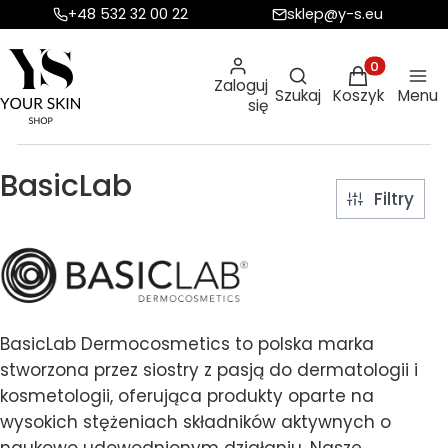
+48 532 32 00 22
sklep@y-s.eu
Otwórz wyszukiw
Produkty w ko
Zaloguj
Szukaj
Koszyk
Menu
się
BasicLab
Filtry
BasicLab Dermocosmetics to polska marka
stworzona przez siostry z pasją do dermatologii i
kosmetologii, oferująca produkty oparte na
wysokich stężeniach składników aktywnych o