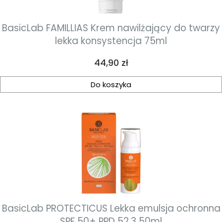
BasicLab FAMILLIAS Krem nawilżający do twarzy
lekka konsystencja 75ml
Cena
44,90 zł
Do koszyka
BasicLab PROTECTICUS Lekka emulsja ochronna
SPF 50+ PPD 52,3 50ml