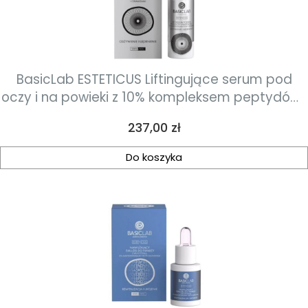
BasicLab ESTETICUS Liftingujące serum pod
oczy i na powieki z 10% kompleksem peptydów i
ceramidami 30ml
Cena
237,00 zł
Do koszyka