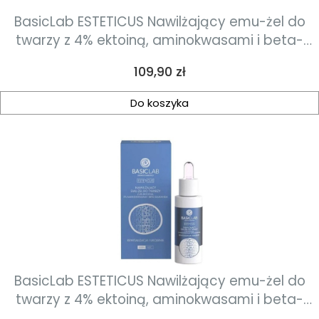
BasicLab ESTETICUS Nawilżający emu-żel do
twarzy z 4% ektoiną, aminokwasami i beta-
glukanem 15ml
Cena
109,90 zł
Do koszyka
BasicLab ESTETICUS Nawilżający emu-żel do
twarzy z 4% ektoiną, aminokwasami i beta-
glukanem 30ml