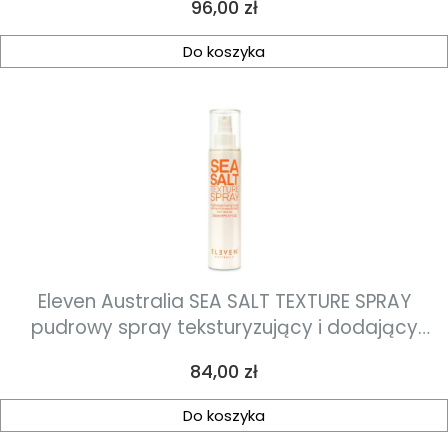
Cena
96,00 zł
Do koszyka
Eleven Australia SEA SALT TEXTURE SPRAY
pudrowy spray teksturyzujący i dodający
objętości 200 ml
Cena
84,00 zł
Do koszyka