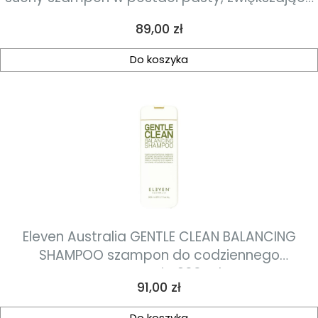
objętość 85 g
Cena
89,00 zł
Do koszyka
Eleven Australia GENTLE CLEAN BALANCING
SHAMPOO szampon do codziennego
stosowania 300 ml
Cena
91,00 zł
Do koszyka