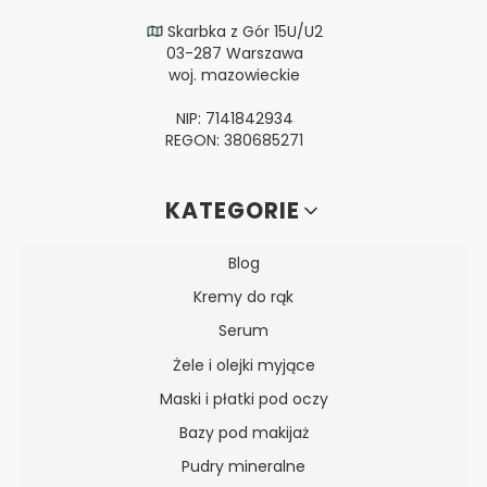
Skarbka z Gór 15U/U2
03-287 Warszawa
woj. mazowieckie
NIP: 7141842934
REGON: 380685271
Linki w stopce
KATEGORIE
Blog
Kremy do rąk
Serum
Żele i olejki myjące
Maski i płatki pod oczy
Bazy pod makijaż
Pudry mineralne