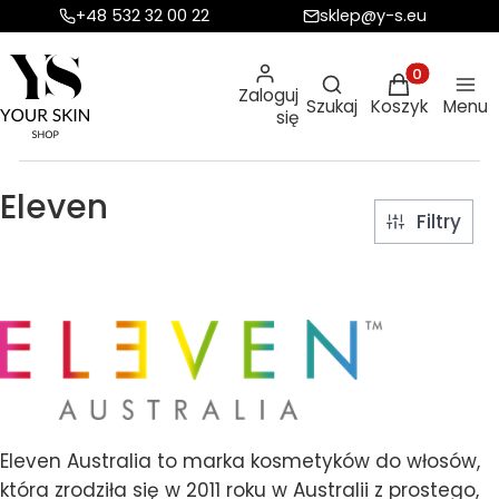
+48 532 32 00 22
sklep@y-s.eu
Otwórz wyszukiw
Produkty w ko
Zaloguj
Szukaj
Koszyk
Menu
się
Eleven
Filtry
Eleven Australia to marka kosmetyków do włosów,
która zrodziła się w 2011 roku w Australii z prostego,