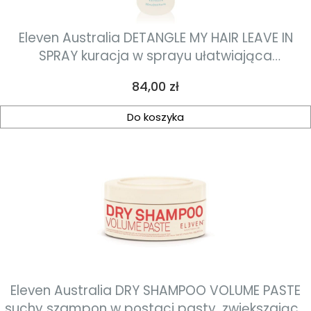
Eleven Australia DETANGLE MY HAIR LEAVE IN
SPRAY kuracja w sprayu ułatwiająca
rozczesywanie 250 ml
Cena
84,00 zł
Do koszyka
Eleven Australia DRY SHAMPOO VOLUME PASTE
suchy szampon w postaci pasty, zwiększający