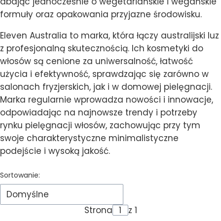
dbając jednocześnie o wegetariańskie i wegańskie
formuły oraz opakowania przyjazne środowisku.
Eleven Australia to marka, która łączy australijski luz
z profesjonalną skutecznością. Ich kosmetyki do
włosów są cenione za uniwersalność, łatwość
użycia i efektywność, sprawdzając się zarówno w
salonach fryzjerskich, jak i w domowej pielęgnacji.
Marka regularnie wprowadza nowości i innowacje,
odpowiadając na najnowsze trendy i potrzeby
rynku pielęgnacji włosów, zachowując przy tym
swoje charakterystyczne minimalistyczne
podejście i wysoką jakość.
Lista produktów
Sortowanie:
Domyślne
Strona
z 1