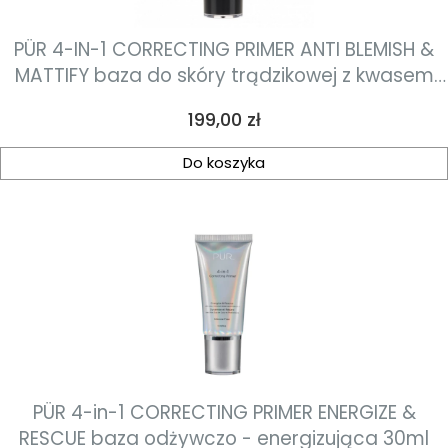
PÜR 4-IN-1 CORRECTING PRIMER ANTI BLEMISH &
MATTIFY baza do skóry trądzikowej z kwasem
salicylowym i detoksykującym węglem 30ml
Cena
199,00 zł
Do koszyka
PÜR 4-in-1 CORRECTING PRIMER ENERGIZE &
RESCUE baza odżywczo - energizująca 30ml