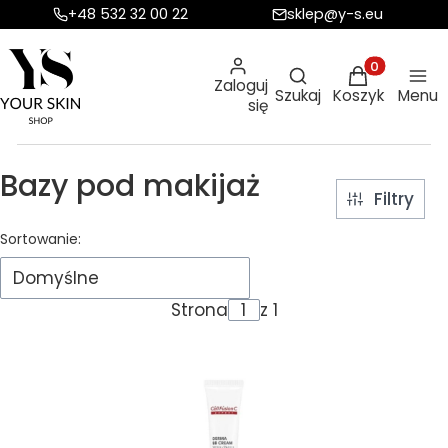
+48 532 32 00 22
sklep@y-s.eu
Otwórz wyszukiw
Produkty w ko
Zaloguj
Szukaj
Koszyk
Menu
się
Bazy pod makijaż
Filtry
Lista produktów
Sortowanie:
Domyślne
Strona
z 1