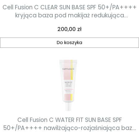
Cell Fusion C CLEAR SUN BASE SPF 50+/PA++++
kryjąca baza pod makijaż redukująca
zaczerwienienia z ochroną przeciwsłoneczną
Cena
200,00 zł
40ml
Do koszyka
Cell Fusion C WATER FIT SUN BASE SPF
50+/PA++++ nawilżająco-rozjaśniająca baza
pod makijaż redukująca z ochroną