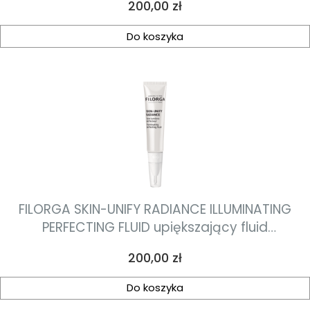
Cena
200,00 zł
przeciwsłoneczną 40ml
Do koszyka
FILORGA SKIN-UNIFY RADIANCE ILLUMINATING
PERFECTING FLUID upiększający fluid
rozświetlający 15ml
Cena
200,00 zł
Do koszyka