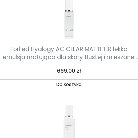
Forlled Hyalogy AC CLEAR MATTIFIER lekka
emulsja matująca dla skóry tłustej i mieszanej
50ml
Cena
669,00 zł
Do koszyka