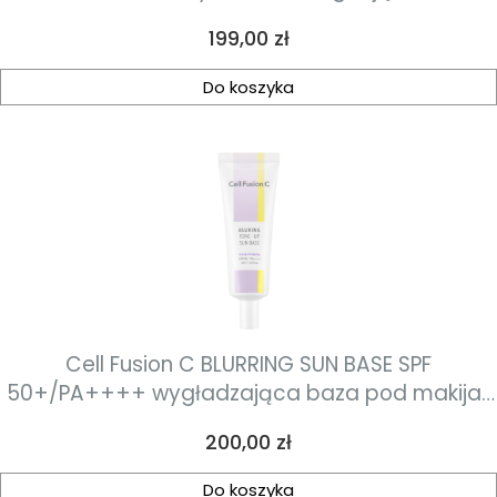
Cena
199,00 zł
Do koszyka
Cell Fusion C BLURRING SUN BASE SPF
50+/PA++++ wygładzająca baza pod makijaż
z ochroną przeciwsłoneczną 40ml
Cena
200,00 zł
Do koszyka