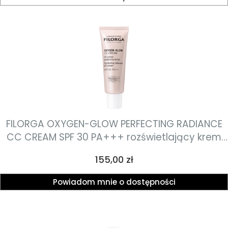
FILORGA OXYGEN-GLOW PERFECTING RADIANCE
CC CREAM SPF 30 PA+++ rozświetlający krem
CC SPF 30 40ml
Cena
155,00 zł
Powiadom mnie o dostępności