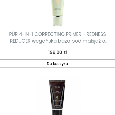
PÜR 4-IN-1 CORRECTING PRIMER - REDNESS
REDUCER wegańska baza pod makijaż o
działaniu łagodzącym i niwelującym
Cena
199,00 zł
zaczerwienienia 30ml
Do koszyka