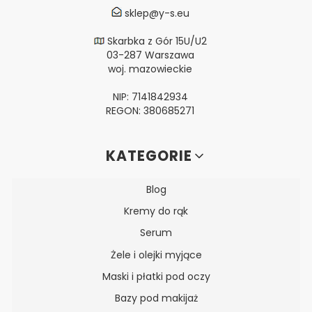
sklep@y-s.eu
Skarbka z Gór 15U/U2
03-287 Warszawa
woj. mazowieckie
NIP: 7141842934
REGON: 380685271
Linki w stopce
KATEGORIE
Blog
Kremy do rąk
Serum
Żele i olejki myjące
Maski i płatki pod oczy
Bazy pod makijaż