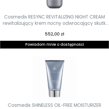
Cosmedix RESYNC REVITALIZING NIGHT CREAM
rewitalizujący krem nocny odwracający skutki
szkodliwych czynników środowiskowych 51.2ml
Cena
552,00 zł
Powiadom mnie o dostępności
Cosmedix SHINELESS OIL-FREE MOISTURIZER