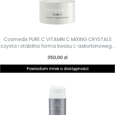
Cosmedix PURE C VITAMIN C MIXING CRYSTALS
czysta i stabilna forma kwasu L-askorbinowego
w proszku wzmacniająca moc kremu lub serum
Cena
350,00 zł
6g
Powiadom mnie o dostępności