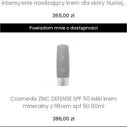
intensywnie nawilżający krem dla skóry tłustej i
trądzikowej o działaniu rozjaśniającym,
Cena
365,00 zł
wygładzającym i ujędrniającym 79g
Powiadom mnie o dostępności
Cosmedix ZINC DEFENSE SPF 50 lekki krem
mineralny z filtrem spf 50 60ml
Cena
386,00 zł