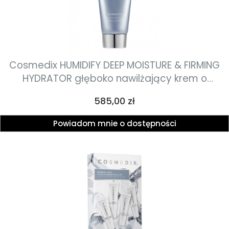
Cosmedix HUMIDIFY DEEP MOISTURE & FIRMING
HYDRATOR głęboko nawilżający krem o
działaniu odżywczym i ochronnym 74g
Cena
585,00 zł
Powiadom mnie o dostępności