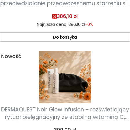
przeciwdziałanie przedwczesnemu starzeniu się
skóry
386,10 zł
Najniższa cena:
386,10 zł
-0%
Do koszyka
Nowość
DERMAQUEST Noir Glow Infusion – rozświetlający
rytuał pielęgnacyjny ze stabilną witaminą C,
który dodaje skórze energii, przywraca jej
Cena
399,00 zł