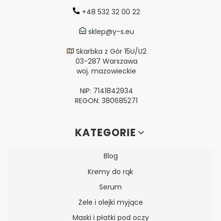
+48 532 32 00 22
sklep@y-s.eu
Skarbka z Gór 15U/U2
03-287 Warszawa
woj. mazowieckie
NIP: 7141842934
REGON: 380685271
Linki w stopce
KATEGORIE
Blog
Kremy do rąk
Serum
Żele i olejki myjące
Maski i płatki pod oczy