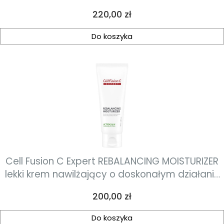
ochroną przeciwsłoneczną 50ml
Cena
220,00 zł
Do koszyka
Cell Fusion C Expert REBALANCING MOISTURIZER
lekki krem nawilżający o doskonałym działaniu
odżywczym 100ml
Cena
200,00 zł
Do koszyka