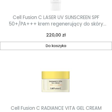
Cell Fusion C LASER UV SUNSCREEN SPF
50+/PA+++ krem regenerujący do skóry
starzejącej się oraz po zabiegach estetycznych
Cena
220,00 zł
o lekkiej formule 50ml
Do koszyka
Cell Fusion C RADIANCE VITA GEL CREAM