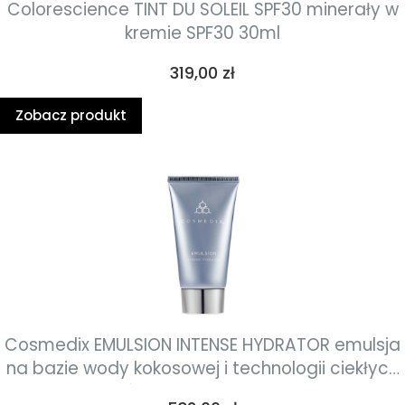
Colorescience TINT DU SOLEIL SPF30 minerały w
kremie SPF30 30ml
Cena
319,00 zł
Zobacz produkt
Cosmedix EMULSION INTENSE HYDRATOR emulsja
na bazie wody kokosowej i technologii ciekłych
kryształów o działaniu intensywnie