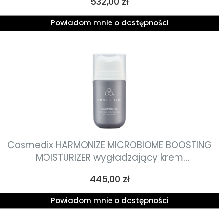
Cena
532,00 zł
nawilżających 60g
Powiadom mnie o dostępności
Cosmedix HARMONIZE MICROBIOME BOOSTING
MOISTURIZER wygładzający krem
wspomagający odbudowę mikroflory skóry
Cena
445,00 zł
53ml
Powiadom mnie o dostępności