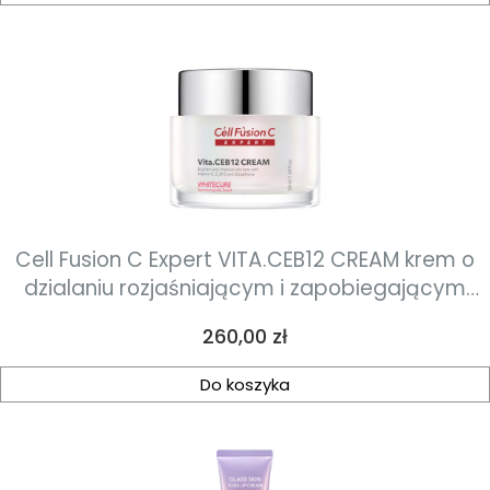
Cell Fusion C Expert VITA.CEB12 CREAM krem o
dzialaniu rozjaśniającym i zapobiegającym
powstawaniu przebarwień 50ml
Cena
260,00 zł
Do koszyka