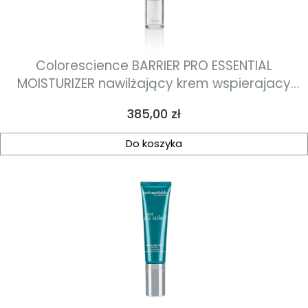
Colorescience BARRIER PRO ESSENTIAL
MOISTURIZER nawilżający krem wspierajacy
mikrobiom skóry 50ml
Cena
385,00 zł
Do koszyka