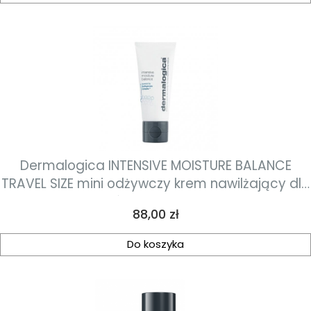
Dermalogica INTENSIVE MOISTURE BALANCE
TRAVEL SIZE mini odżywczy krem nawilżający dla
skóry suchej 15ml
Cena
88,00 zł
Do koszyka