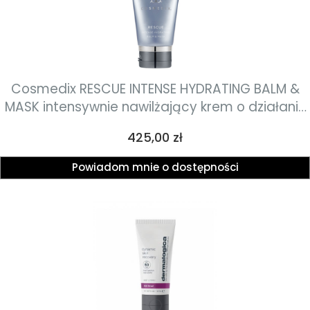
Cosmedix RESCUE INTENSE HYDRATING BALM &
MASK intensywnie nawilżający krem o działaniu
przeciwzapalnym i regenerującym dla każdego
Cena
425,00 zł
rodzaju skóry 50g
Powiadom mnie o dostępności