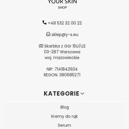
+48 532 32 00 22
sklep@y-s.eu
Skarbka z Gór 15U/U2
03-287 Warszawa
woj. mazowieckie
NIP: 7141842934
REGON: 380685271
Linki w stopce
KATEGORIE
Blog
Kremy do rąk
Serum