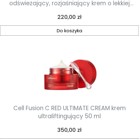
odświeżający, rozjaśniający krem o lekkiej
kremowo-żelowej konsystencji 55ml
Cena
220,00 zł
Do koszyka
Cell Fusion C RED ULTIMATE CREAM krem
ultraliftingujący 50 ml
Cena
350,00 zł