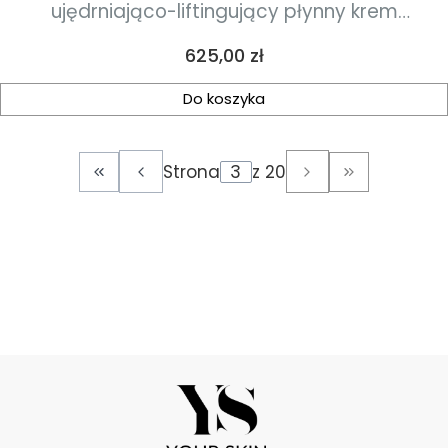
ujędrniająco-liftingujący płynny krem
nawilżający 50 ml
Cena
625,00 zł
Do koszyka
Strona
z 20
Wróć do pierwszej strony z produktami
Przejdź do o