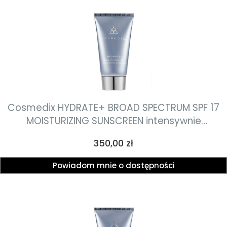
Cosmedix HYDRATE+ BROAD SPECTRUM SPF 17
MOISTURIZING SUNSCREEN intensywnie
nawilżający krem dzienny z ochrona
Cena
350,00 zł
przeciwsłoneczną SPF 17 dla wszystkich
rodzajów skóry 60g
Powiadom mnie o dostępności