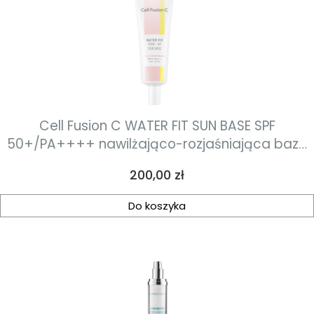
Cell Fusion C WATER FIT SUN BASE SPF
50+/PA++++ nawilżająco-rozjaśniająca baza
pod makijaż redukująca z ochroną
Cena
200,00 zł
przeciwsłoneczną 40ml
Do koszyka