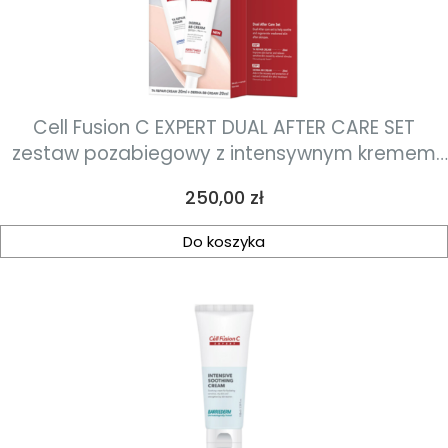
Cell Fusion C EXPERT DUAL AFTER CARE SET
zestaw pozabiegowy z intensywnym kremem
regenerująco-rozjaśniającym z 2% kwasem
Cena
250,00 zł
traneksamowym 20 ml + regenerujący krem BB
SPF50+ 20 ml
Do koszyka