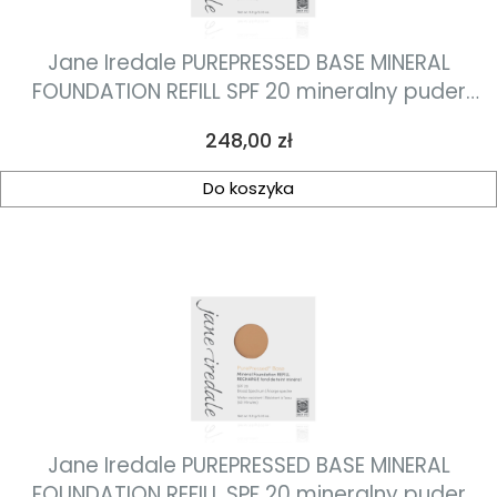
Jane Iredale PUREPRESSED BASE MINERAL
FOUNDATION REFILL SPF 20 mineralny puder
prasowany wkład 9,9g - warm sienna
Cena
248,00 zł
Do koszyka
Jane Iredale PUREPRESSED BASE MINERAL
FOUNDATION REFILL SPF 20 mineralny puder