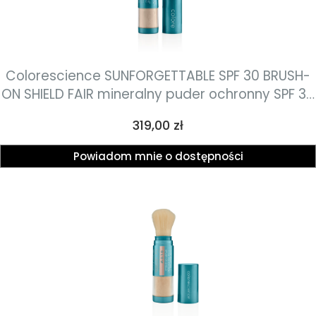
Colorescience SUNFORGETTABLE SPF 30 BRUSH-
ON SHIELD FAIR mineralny puder ochronny SPF 30
w pędzlu FAIR 4.3g
Cena
319,00 zł
Powiadom mnie o dostępności