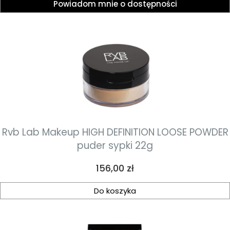
Powiadom mnie o dostępności
Rvb Lab Makeup HIGH DEFINITION LOOSE POWDER
puder sypki 22g
Cena
156,00 zł
Do koszyka