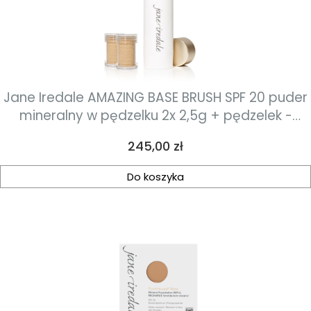
Jane Iredale AMAZING BASE BRUSH SPF 20 puder
mineralny w pędzelku 2x 2,5g + pędzelek -
golden glow
Cena
245,00 zł
Do koszyka