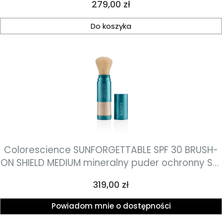
Cena
279,00 zł
Do koszyka
Colorescience SUNFORGETTABLE SPF 30 BRUSH-
ON SHIELD MEDIUM mineralny puder ochronny SPF
30 w pędzlu 4.3g
Cena
319,00 zł
Powiadom mnie o dostępności