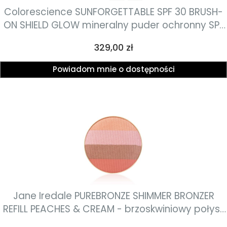
Colorescience SUNFORGETTABLE SPF 30 BRUSH-
ON SHIELD GLOW mineralny puder ochronny SPF
30 w pędzlu 4.3g
Cena
329,00 zł
Powiadom mnie o dostępności
Jane Iredale PUREBRONZE SHIMMER BRONZER
REFILL PEACHES & CREAM - brzoskwiniowy połysk
puder rozświetlająco-brązujący wkład