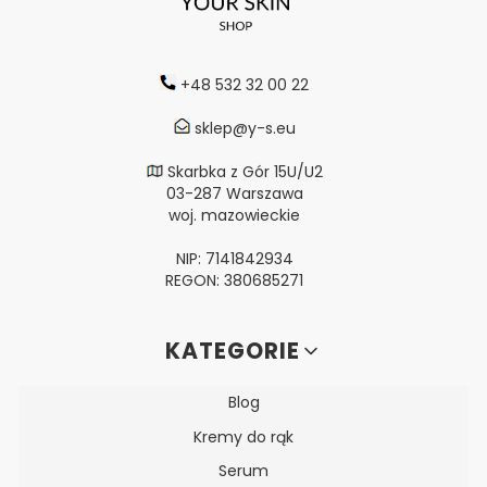
+48 532 32 00 22
sklep@y-s.eu
Skarbka z Gór 15U/U2
03-287 Warszawa
woj. mazowieckie
NIP: 7141842934
REGON: 380685271
Linki w stopce
KATEGORIE
Blog
Kremy do rąk
Serum