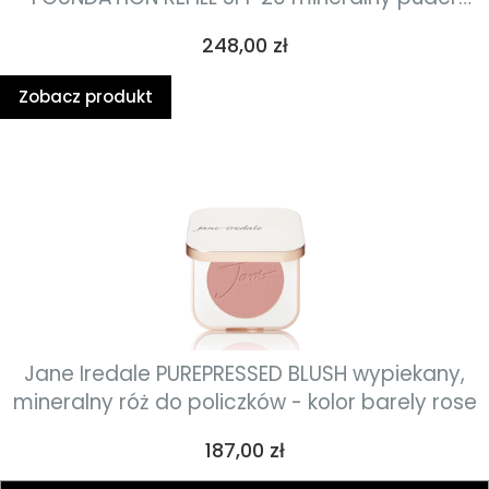
prasowany wkład 9,9g - warm silk
Cena
248,00 zł
Zobacz produkt
Jane Iredale PUREPRESSED BLUSH wypiekany,
mineralny róż do policzków - kolor barely rose
Cena
187,00 zł