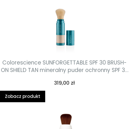
Colorescience SUNFORGETTABLE SPF 30 BRUSH-
ON SHIELD TAN mineralny puder ochronny SPF 30
w pędzlu TAN 4.3g
Cena
319,00 zł
Zobacz produkt