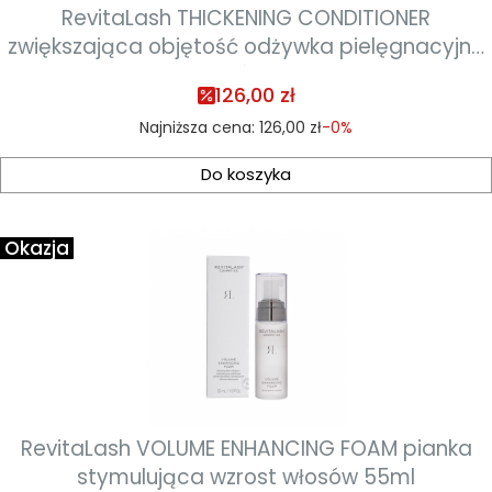
RevitaLash THICKENING CONDITIONER
zwiększająca objętość odżywka pielęgnacyjna
do włosów 250ml
126,00 zł
Najniższa cena:
126,00 zł
-0%
Do koszyka
Okazja
RevitaLash VOLUME ENHANCING FOAM pianka
stymulująca wzrost włosów 55ml