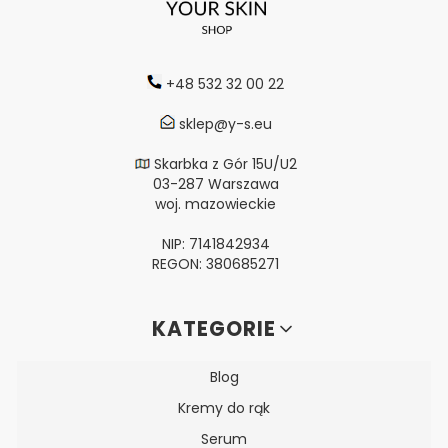
+48 532 32 00 22
sklep@y-s.eu
Skarbka z Gór 15U/U2
03-287 Warszawa
woj. mazowieckie
NIP: 7141842934
REGON: 380685271
Linki w stopce
KATEGORIE
Blog
Kremy do rąk
Serum