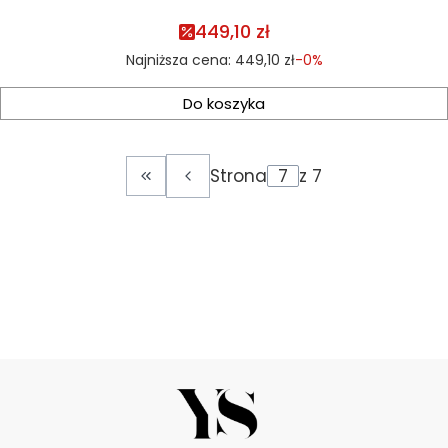
449,10 zł
Najniższa cena:
449,10 zł
-0%
Do koszyka
Strona
z 7
Wróć do pierwszej strony z produktam