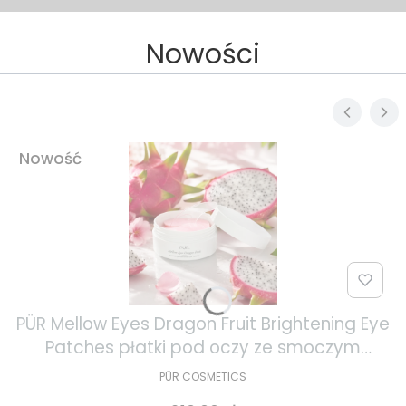
Nowości
Nowość
PÜR Mellow Eyes Dragon Fruit Brightening Eye
Patches płatki pod oczy ze smoczym
owocem 30 par
PÜR COSMETICS