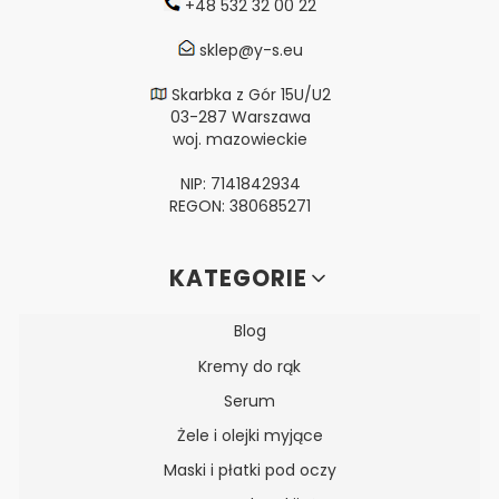
+48 532 32 00 22
sklep@y-s.eu
Skarbka z Gór 15U/U2
03-287 Warszawa
woj. mazowieckie
NIP: 7141842934
REGON: 380685271
Linki w stopce
KATEGORIE
Blog
Kremy do rąk
Serum
Żele i olejki myjące
Maski i płatki pod oczy