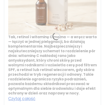
Tak, retinol i witaminę C można — a wręcz warto
— łączyć w jednej pielęgnacji, bo działają
komplementarnie. Najbezpieczniejszy i
najskuteczniejszy schemat to rozdzielenie pór
dnia:
witaminę C
nakładaj rano jako
antyoksydant, który chroni skórę przed
wolnymi rodnikami i rozświetla cerę pod filtrem
SPF, a
retinol
lub
retinal
wieczorem, gdy skóra
przechodzi w tryb regeneracji i odnowy. Takie
rozdzielenie ogranicza ryzyko podrażnień,
pozwala każdemu składnikowi pracować w
optymalnym dla siebie środowisku i daje efekt
ochrony w dzień oraz naprawy w nocy.
Czytaj całość