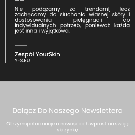
Nie podążamy za trendami, lecz
zachęcamy do słuchania własnej skóry i
dostosowania pielęgnacji do
indywidualnych potrzeb, ponieważ każda
jest inna i wyjątkowa.
Zespół YourSkin
Y-S.EU
Dołącz Do Naszego Newslettera
Otrzymuj informacje o nowościach wprost na swoją
skrzynkę