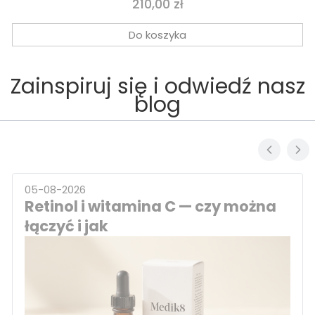
Cena
210,00 zł
Do koszyka
Zainspiruj się i odwiedź nasz
blog
05-08-2026
Retinol i witamina C — czy można
łączyć i jak