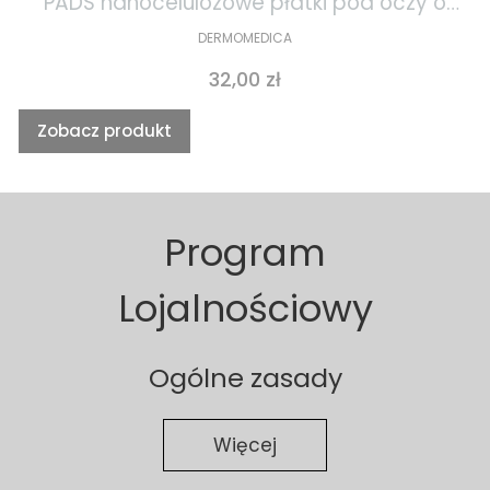
PADS nanocelulozowe płatki pod oczy o
działaniu gojącym i przeciwstarzeniowym
DERMOMEDICA
1szt
Cena
32,00 zł
Zobacz produkt
Program
Lojalnościowy
Ogólne zasady
Więcej