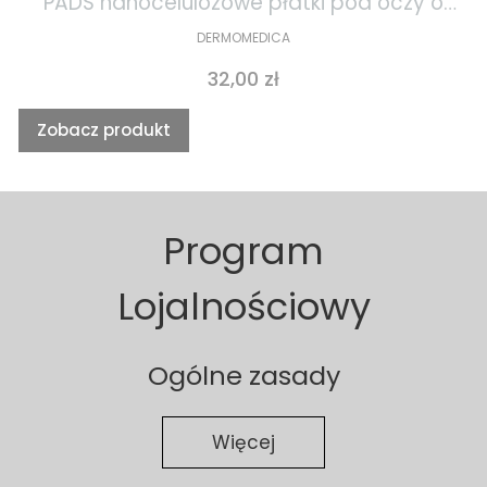
PADS nanocelulozowe płatki pod oczy o
działaniu gojącym i przeciwstarzeniowym
DERMOMEDICA
1szt
Cena
32,00 zł
Zobacz produkt
Program
Lojalnościowy
Ogólne zasady
Więcej