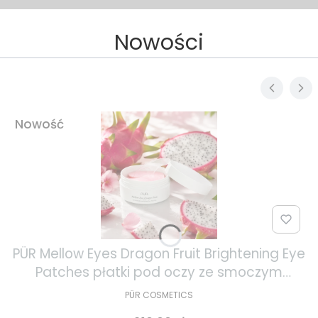
Nowości
Nowość
PÜR Mellow Eyes Dragon Fruit Brightening Eye
Patches płatki pod oczy ze smoczym
owocem 30 par
PÜR COSMETICS