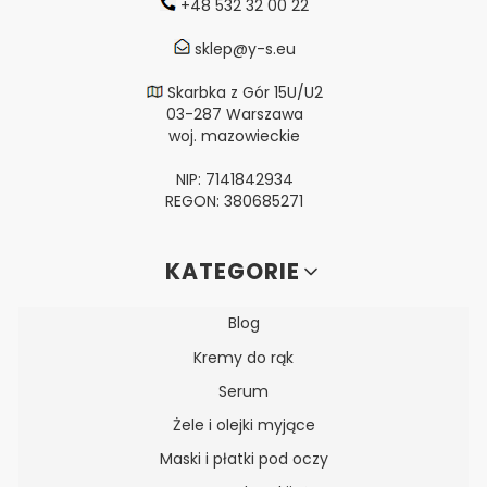
+48 532 32 00 22
sklep@y-s.eu
Skarbka z Gór 15U/U2
03-287 Warszawa
woj. mazowieckie
NIP: 7141842934
REGON: 380685271
Linki w stopce
KATEGORIE
Blog
Kremy do rąk
Serum
Żele i olejki myjące
Maski i płatki pod oczy