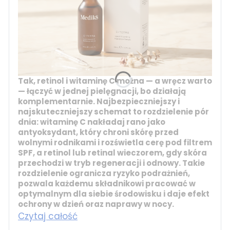
Tak, retinol i witaminę C można — a wręcz warto
— łączyć w jednej pielęgnacji, bo działają
komplementarnie. Najbezpieczniejszy i
najskuteczniejszy schemat to rozdzielenie pór
dnia:
witaminę C
nakładaj rano jako
antyoksydant, który chroni skórę przed
wolnymi rodnikami i rozświetla cerę pod filtrem
SPF, a
retinol
lub
retinal
wieczorem, gdy skóra
przechodzi w tryb regeneracji i odnowy. Takie
rozdzielenie ogranicza ryzyko podrażnień,
pozwala każdemu składnikowi pracować w
optymalnym dla siebie środowisku i daje efekt
ochrony w dzień oraz naprawy w nocy.
Czytaj całość