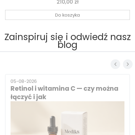
Cena
210,00 zł
Do koszyka
Zainspiruj się i odwiedź nasz
blog
05-08-2026
Retinol i witamina C — czy można
łączyć i jak