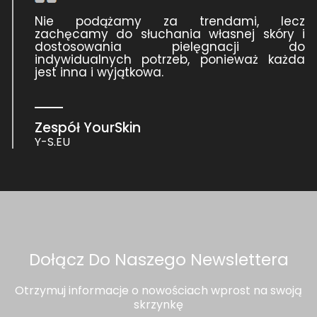
Nie podążamy za trendami, lecz
zachęcamy do słuchania własnej skóry i
dostosowania pielęgnacji do
indywidualnych potrzeb, ponieważ każda
jest inna i wyjątkowa.
Zespół YourSkin
Y-S.EU
Dołącz Do Naszego Newslettera
Otrzymuj informacje o nowościach wprost na swoją
skrzynkę