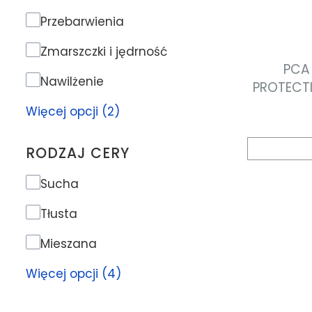
Problem skóry
Przebarwienia
Zmarszczki i jędrność
PCA 
Nawilżenie
PROTECT
SPF45 Kr
Więcej opcji (2)
RODZAJ CERY
Rodzaj cery
Sucha
Tłusta
Mieszana
Więcej opcji (4)