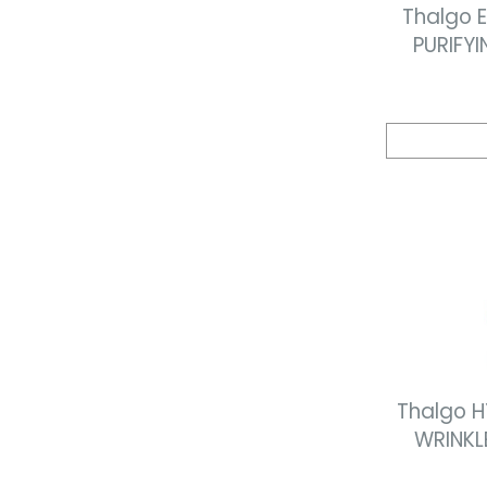
Thalgo E
PURIFYI
m
Thalgo 
WRINKL
CR