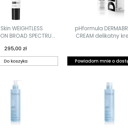
Skin WEIGHTLESS
pHformula DERMAB
ION BROAD SPECTRUM
CREAM delikatny k
em z filtrem SPF45 50
mikrozłuszczania 
Cena
295,00 zł
ml
Do koszyka
Powiadom mnie o dost