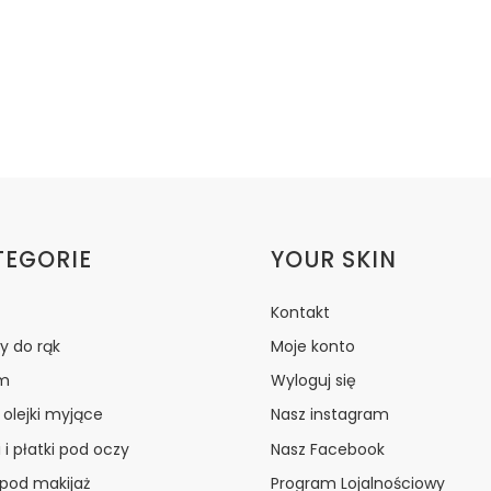
ki w stopce
TEGORIE
YOUR SKIN
Kontakt
y do rąk
Moje konto
m
Wyloguj się
i olejki myjące
Nasz instagram
 i płatki pod oczy
Nasz Facebook
 pod makijaż
Program Lojalnościowy