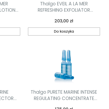
 MER
Thalgo EVEIL A LA MER
LOTION
REFRESHING EXFOLIATOR
cy 200ml
odświeżający peeling 50ml
Cena
203,00 zł
Do koszyka
RINE
Thalgo PURETE MARINE INTENSE
RECTOR
REGULATING CONCENTRATE
nałości
koncentrat normalizująco-
Cena