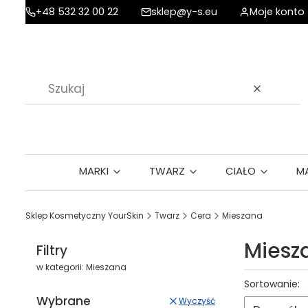
+48 532 32 00 22
sklep@y-s.eu
Moje konto
Wyczyść
MARKI
TWARZ
CIAŁO
M
Sklep Kosmetyczny YourSkin
Twarz
Cera
Mieszana
Miesz
Filtry
w kategorii: Mieszana
Lista p
Sortowanie:
Wybrane
Wyczyść