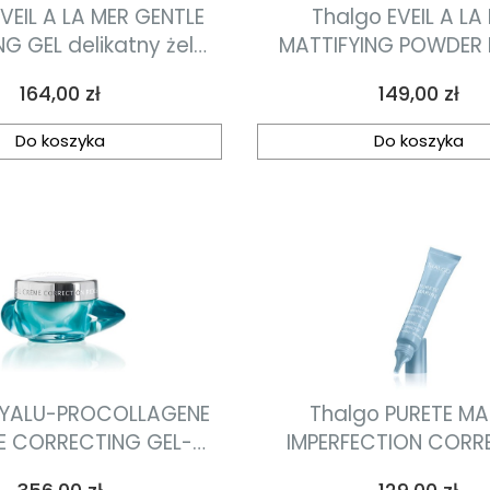
VEIL A LA MER GENTLE
Thalgo EVEIL A LA
NG GEL delikatny żel
MATTIFYING POWDER 
yjący 200ml
pudrowy tonik matują
Cena
Cena
164,00 zł
149,00 zł
Do koszyka
Do koszyka
HYALU-PROCOLLAGENE
Thalgo PURETE MA
E CORRECTING GEL-
IMPERFECTION COR
EAM korygujący
korektor na niedosko
Cena
Cena