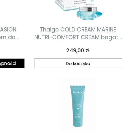
RASION
Thalgo COLD CREAM MARINE
rem do
NUTRI-COMFORT CREAM bogaty
50ml
krem-balsam 50ml
Cena
249,00 zł
ępności
Do koszyka