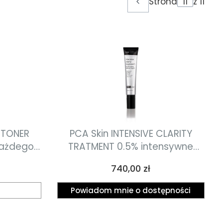
Strona
z 11
Poprzednie produkty
 TONER
PCA Skin INTENSIVE CLARITY
 każdego
TRATMENT 0.5% intensywne
5ml
serum z retinolem i kwasem
Cena
740,00 zł
fitowym 29.5ml
Powiadom mnie o dostępności