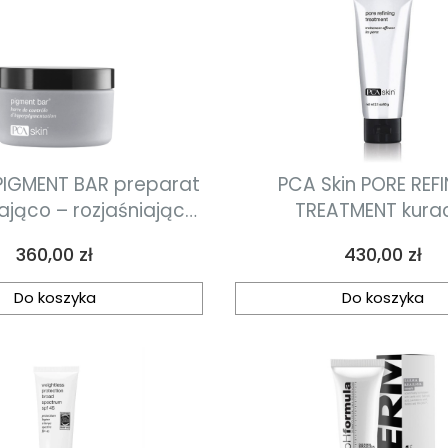
PIGMENT BAR preparat
PCA Skin PORE REF
ająco – rozjaśniający
TREATMENT kura
92.4g
złuszczająca i odblo
Cena
Cena
360,00 zł
430,00 zł
pory 60g
Do koszyka
Do koszyka