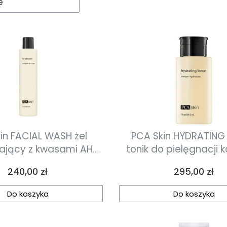
e
in FACIAL WASH żel
PCA Skin HYDRATING
ający z kwasami AHA
tonik do pielęgnacji
206.5ml
typu skóry 206.
Cena
Cena
240,00 zł
295,00 zł
Do koszyka
Do koszyka