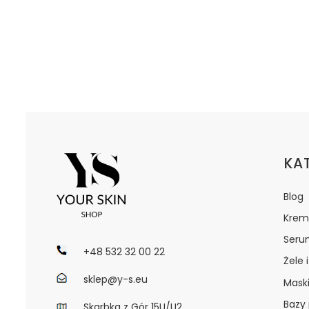
Lin
KA
Blog
Krem
Seru
+48 532 32 00 22
Żele 
sklep@y-s.eu
Maski
Bazy
Skarbka z Gór 15U/U2