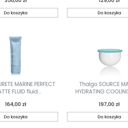
356,00 zł
129,00 zł
marszczkowy krem-żel
15ml
50ml
Do koszyka
Do koszyka
URETE MARINE PERFECT
Thalgo SOURCE MA
TTE FLUID fluid
HYDRATING COOLING
ujaco-matujacy 40ml
CREAM ECO-REFILL krem-żel
Cena
Cena
164,00 zł
197,00 zł
nawilżająco-orzeźw
uzupełnienie 50
Do koszyka
Do koszyka