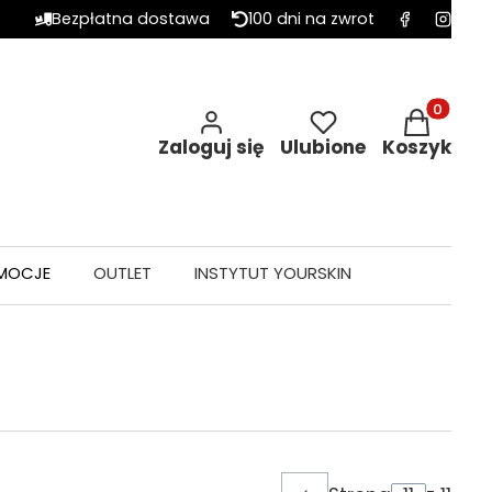
Bezpłatna dostawa
100 dni na zwrot
Produkty w 
Zaloguj się
Ulubione
Koszyk
MOCJE
OUTLET
INSTYTUT YOURSKIN