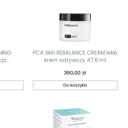
INING
PCA Skin REBALANCE CREAM lekki
cja
krem odżywczy 47.6 ml
kowująca
Cena
360,00 zł
Do koszyka