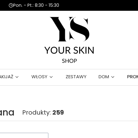
Pon. - Pt.: 8:30 - 15:30
AKIJAŻ
WŁOSY
ZESTAWY
DOM
PRO
ana
Produkty:
259
roduktów