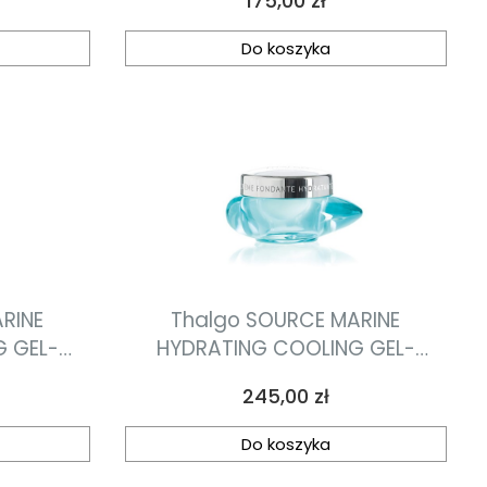
175,00 zł
oczyszczający 7*1,2ml
Do koszyka
RINE
Thalgo SOURCE MARINE
 GEL-
HYDRATING COOLING GEL-
CREAM krem-żel nawilżająco-
Cena
245,00 zł
iający
orzeźwiający 50ml
ml
Do koszyka