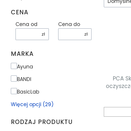
Domyśln
CENA
Cena od
Cena do
zł
zł
MARKA
Marka
Ayuna
PCA Sk
BANDI
oczyszcz
BasicLab
Więcej opcji (29)
RODZAJ PRODUKTU