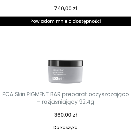
fitowym 29.5ml
Cena
740,00 zł
Powiadom mnie o dostępności
PCA Skin PIGMENT BAR preparat oczyszczająco
– rozjaśniający 92.4g
Cena
360,00 zł
Do koszyka