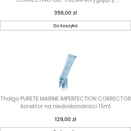
przeciwzmarszczkowy krem-żel 50ml
Cena
356,00 zł
Do koszyka
Thalgo PURETE MARINE IMPERFECTION CORRECTOR
korektor na niedoskonałości 15ml
Cena
129,00 zł