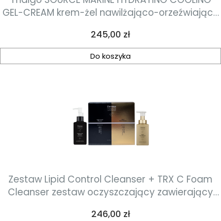
GEL-CREAM krem-żel nawilżająco-orzeźwiający
50ml
Cena
245,00 zł
Do koszyka
Zestaw Lipid Control Cleanser + TRX C Foam
Cleanser zestaw oczyszczający zawierający
hydrofilowy olejek wzmacniający barierę
Cena
246,00 zł
hydrolipidową skóry oraz luksusowa pianka o