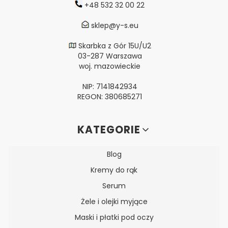
+48 532 32 00 22
sklep@y-s.eu
Skarbka z Gór 15U/U2
03-287 Warszawa
woj. mazowieckie
NIP: 7141842934
REGON: 380685271
Linki w stopce
KATEGORIE
Blog
Kremy do rąk
Serum
Żele i olejki myjące
Maski i płatki pod oczy