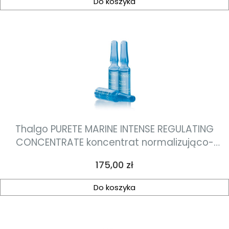
Do koszyka
Thalgo PURETE MARINE INTENSE REGULATING
CONCENTRATE koncentrat normalizująco-
oczyszczający 7*1,2ml
Cena
175,00 zł
Do koszyka