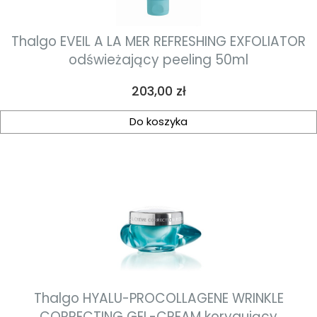
Thalgo EVEIL A LA MER REFRESHING EXFOLIATOR
odświeżający peeling 50ml
Cena
203,00 zł
Do koszyka
Thalgo HYALU-PROCOLLAGENE WRINKLE
CORRECTING GEL-CREAM korygujący