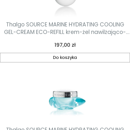
Thalgo SOURCE MARINE HYDRATING COOLING
GEL-CREAM ECO-REFILL krem-żel nawilżająco-
orzeźwiający uzupełnienie 50ml
Cena
197,00 zł
Do koszyka
Thalgo SOURCE MARINE HYDRATING COOLING