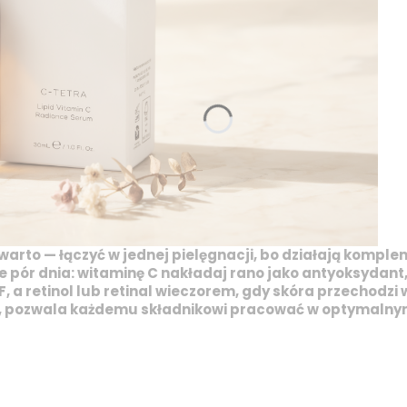
 warto — łączyć w jednej pielęgnacji, bo działają komple
e pór dnia:
witaminę C
nakładaj rano jako antyoksydant,
F, a
retinol
lub
retinal
wieczorem, gdy skóra przechodzi w
ń, pozwala każdemu składnikowi pracować w optymalnym 