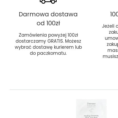
Darmowa dostawa
10
od 100zł
Jeżeli
zak
Zamówienia powyżej 100zł
umow
dostarczamy GRATIS. Możesz
zaku
wybrać dostawę kurierem lub
masz
do paczkomatu.
musisz