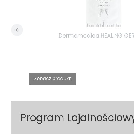
Dermomedica HEALING CERAM
Zobacz produkt
Program Lojalnościow