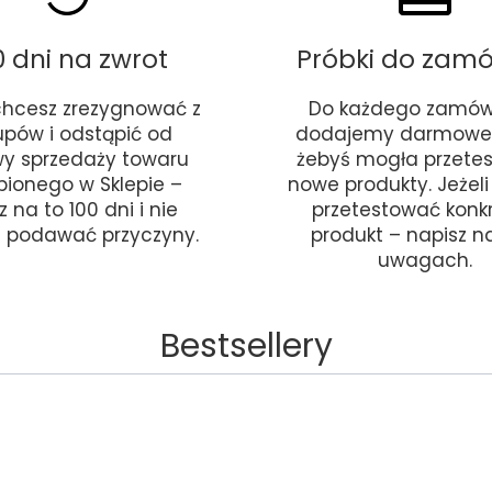
0 dni na zwrot
Próbki do zam
 chcesz zrezygnować z
Do każdego zamów
upów i odstąpić od
dodajemy darmowe 
y sprzedaży towaru
żebyś mogła przete
pionego w Sklepie –
nowe produkty. Jeżel
 na to 100 dni i nie
przetestować konk
 podawać przyczyny.
produkt – napisz 
uwagach.
Bestsellery