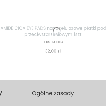
IDE CICA EYE PADS nanocelulozowe płatki pod 
przeciwstarzeniowym 1szt
DERMOMEDICA
Cena
32,00 zł
y
Ogólne zasady