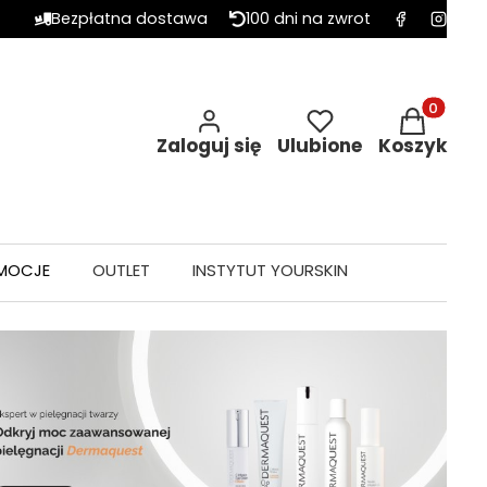
Bezpłatna dostawa
100 dni na zwrot
Produkty w 
Zaloguj się
Ulubione
Koszyk
MOCJE
OUTLET
INSTYTUT YOURSKIN