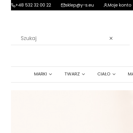
+48 532 32 00 22
sklep@y-s.eu
Moje konto
Wyczyść
MARKI
TWARZ
CIAŁO
M