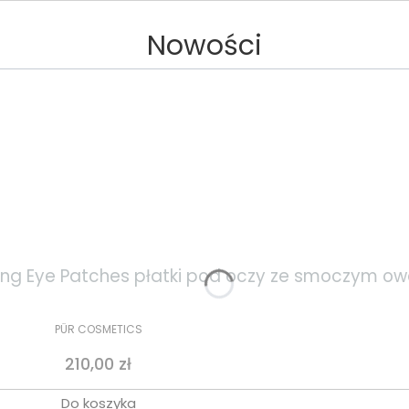
Nowości
ening Eye Patches płatki pod oczy ze smoczym 
PÜR COSMETICS
Cena
210,00 zł
Do koszyka