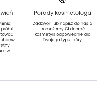
ówień
Porady kosmetologa
ienia
Zadzwoń lub napisz do nas a
próbki
pomożemy Ci dobrać
stować
kosmetyki odpowiednie dla
i chcesz
Twojego typu skóry.
retny
nam w