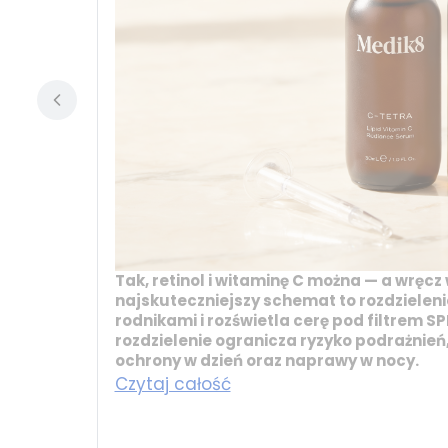
Tak, retinol i witaminę C można — a wręcz
najskuteczniejszy schemat to rozdzieleni
rodnikami i rozświetla cerę pod filtrem SP
rozdzielenie ogranicza ryzyko podrażnie
ochrony w dzień oraz naprawy w nocy.
Czytaj całość