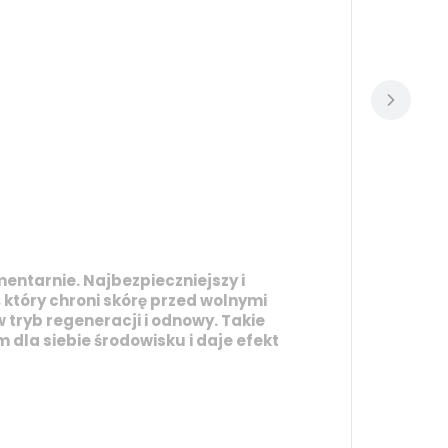
mentarnie. Najbezpieczniejszy i
 który chroni skórę przed wolnymi
 tryb regeneracji i odnowy. Takie
dla siebie środowisku i daje efekt