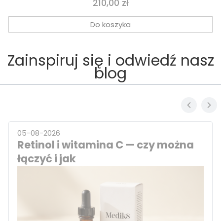
Cena
210,00 zł
Do koszyka
Zainspiruj się i odwiedź nasz
blog
05-08-2026
Retinol i witamina C — czy można
łączyć i jak