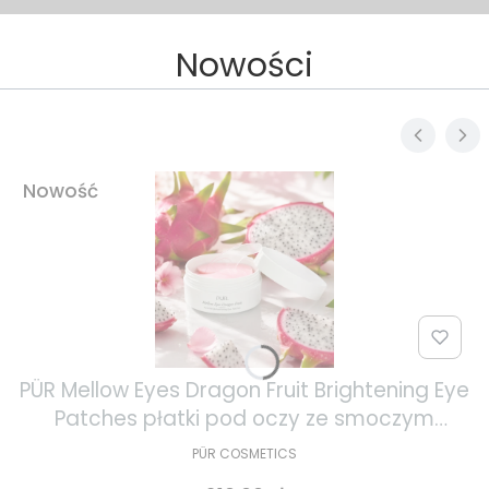
Nowości
Nowość
PÜR Mellow Eyes Dragon Fruit Brightening Eye
Patches płatki pod oczy ze smoczym
owocem 30 par
PÜR COSMETICS