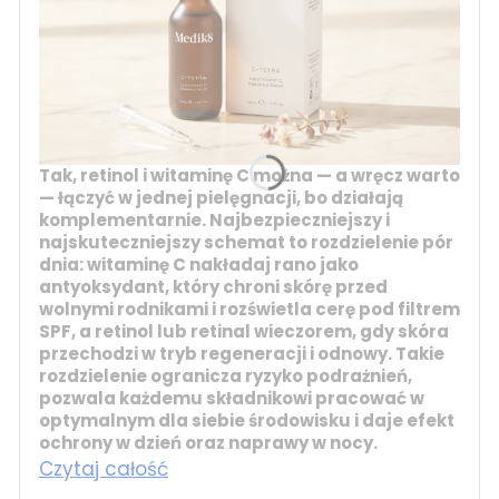
Tak, retinol i witaminę C można — a wręcz warto
— łączyć w jednej pielęgnacji, bo działają
komplementarnie. Najbezpieczniejszy i
najskuteczniejszy schemat to rozdzielenie pór
dnia:
witaminę C
nakładaj rano jako
antyoksydant, który chroni skórę przed
wolnymi rodnikami i rozświetla cerę pod filtrem
SPF, a
retinol
lub
retinal
wieczorem, gdy skóra
przechodzi w tryb regeneracji i odnowy. Takie
rozdzielenie ogranicza ryzyko podrażnień,
pozwala każdemu składnikowi pracować w
optymalnym dla siebie środowisku i daje efekt
ochrony w dzień oraz naprawy w nocy.
Czytaj całość