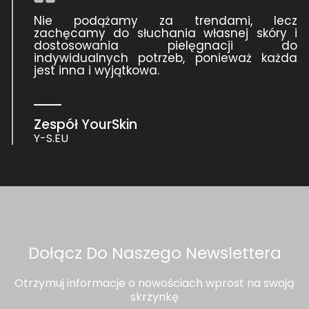
Nie podążamy za trendami, lecz
zachęcamy do słuchania własnej skóry i
dostosowania pielęgnacji do
indywidualnych potrzeb, ponieważ każda
jest inna i wyjątkowa.
Zespół YourSkin
Y-S.EU
Dołącz Do Naszego Newslettera
Otrzymuj informacje o nowościach wprost na swoją
skrzynkę