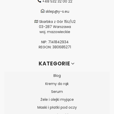
+48 532 32 00 22
sklep@y-s.eu
Skarbka z Gór 15U/U2
03-287 Warszawa
woj. mazowieckie
NIP: 7141842934
REGON: 380685271
Linki w stopce
KATEGORIE
Blog
Kremy do rąk
Serum
Żele i olejki myjące
Maski i płatki pod oczy