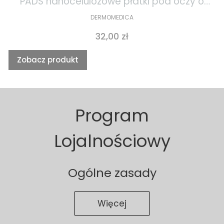
PADS nanocelulozowe płatki pod oczy o
działaniu gojącym i przeciwstarzeniowym
DERMOMEDICA
1szt
Cena
32,00 zł
Zobacz produkt
Program
Lojalnościowy
Ogólne zasady
Więcej