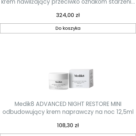
krem nawilżający przeciwko oznakom starzenia
SPF30 50ml
Cena
324,00 zł
Do koszyka
Medik8 ADVANCED NIGHT RESTORE MINI
odbudowujący krem naprawczy na noc 12,5ml
Cena
108,30 zł