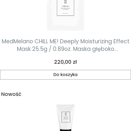
MedMelano CHILL ME! Deeply Moisturizing Effect
Mask 25.5g / 0.89oz. Maska głęboko
nawilżająca dla skóry zestresowanej 8 sztuk
Cena
220,00 zł
Do koszyka
Nowość