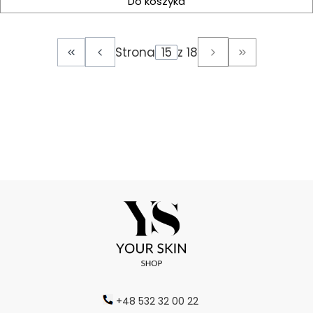
Do koszyka
Strona
z 18
Wróć do pierwszej strony z produktami
Przejdź do o
+48 532 32 00 22