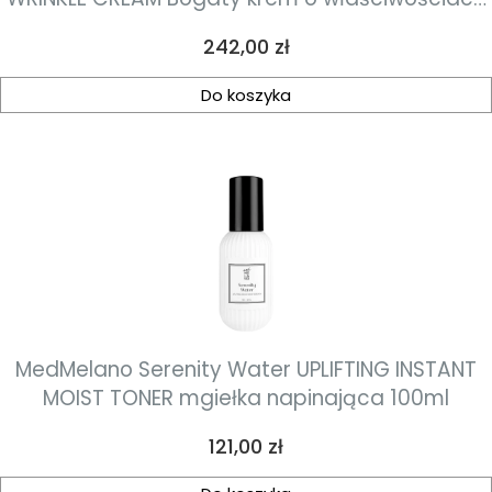
ujędrniających i przeciwzmarszczkowych 50 ml
Cena
242,00 zł
Do koszyka
MedMelano Serenity Water UPLIFTING INSTANT
MOIST TONER mgiełka napinająca 100ml
Cena
121,00 zł