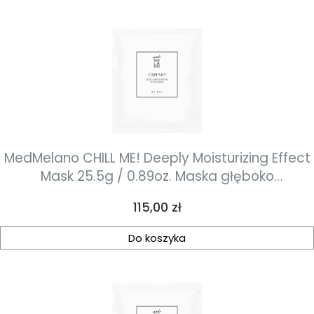
MedMelano CHILL ME! Deeply Moisturizing Effect
Mask 25.5g / 0.89oz. Maska głęboko
nawilżająca dla skóry zestresowanej 4 sztuk
Cena
115,00 zł
Do koszyka