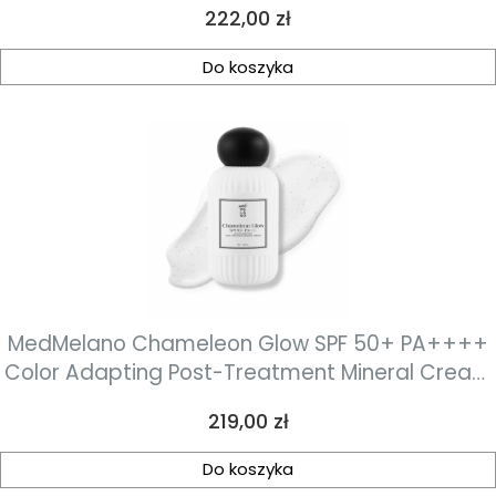
Cena
222,00 zł
Do koszyka
MedMelano Chameleon Glow SPF 50+ PA++++
Color Adapting Post-Treatment Mineral Cream
Mineralny, pozabiegowy krem fotoprotekcyjny
Cena
219,00 zł
adaptujący się do koloru skóry 50 ml
Do koszyka