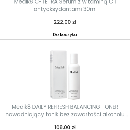
Medik8 C-TETRA Serum z witaminą C i
antyoksydantami 30ml
Cena
222,00 zł
Do koszyka
Medik8 DAILY REFRESH BALANCING TONER
nawadniający tonik bez zawartości alkoholu
150ml
Cena
108,00 zł