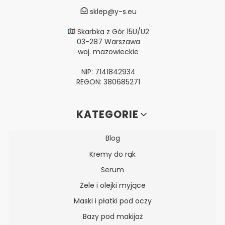
sklep@y-s.eu
Skarbka z Gór 15U/U2
03-287 Warszawa
woj. mazowieckie
NIP: 7141842934
REGON: 380685271
Linki w stopce
KATEGORIE
Blog
Kremy do rąk
Serum
Żele i olejki myjące
Maski i płatki pod oczy
Bazy pod makijaż