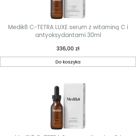
Medik8 C-TETRA LUXE serum z witaminą C i
antyoksydantami 30ml
Cena
336,00 zł
Do koszyka