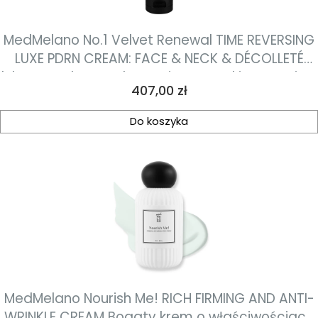
MedMelano No.1 Velvet Renewal TIME REVERSING
LUXE PDRN CREAM: FACE & NECK & DÉCOLLETÉ
luksusowy krem odwracający oznaki starzenia z
Cena
407,00 zł
PDRN na twarz, szyję i dekolt 100 ml
Do koszyka
MedMelano Nourish Me! RICH FIRMING AND ANTI-
WRINKLE CREAM Bogaty krem o właściwościach