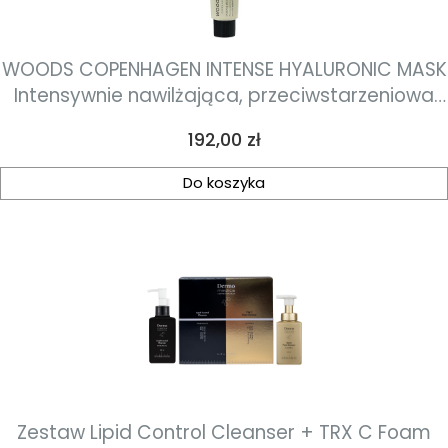
WOODS COPENHAGEN INTENSE HYALURONIC MASK
Intensywnie nawilżająca, przeciwstarzeniowa
maska z kwasem hialuronowym i rokitnikiem 75
Cena
192,00 zł
ml
Do koszyka
Zestaw Lipid Control Cleanser + TRX C Foam