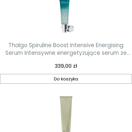
Thalgo Spiruline Boost Intensive Energising
Serum Intensywne energetyzujące serum ze
spiruliną 30 ml
Cena
339,00 zł
Do koszyka