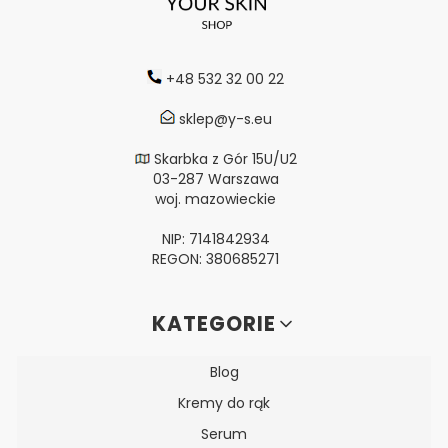
+48 532 32 00 22
sklep@y-s.eu
Skarbka z Gór 15U/U2
03-287 Warszawa
woj. mazowieckie
NIP: 7141842934
REGON: 380685271
Linki w stopce
KATEGORIE
Blog
Kremy do rąk
Serum