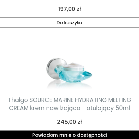
uzupełnienie 50ml
Cena
197,00 zł
Do koszyka
Thalgo SOURCE MARINE HYDRATING MELTING
CREAM krem nawilżająco - otulający 50ml
Cena
245,00 zł
Powiadom mnie o dostępności