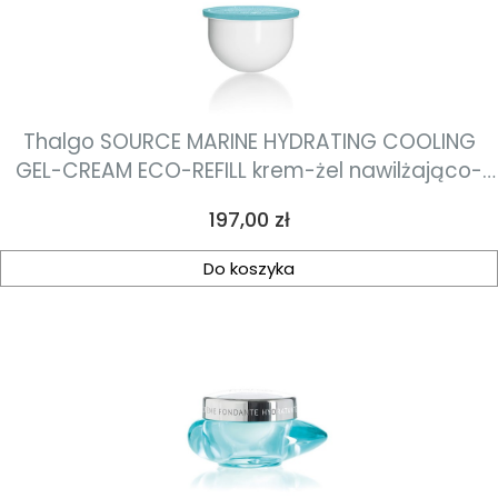
Thalgo SOURCE MARINE HYDRATING COOLING
GEL-CREAM ECO-REFILL krem-żel nawilżająco-
orzeźwiający uzupełnienie 50ml
Cena
197,00 zł
Do koszyka