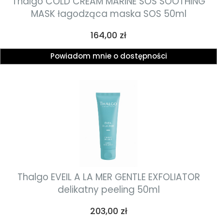
Thalgo COLD CREAM MARINE SOS SOOTHING
MASK łagodząca maska SOS 50ml
Cena
164,00 zł
Powiadom mnie o dostępności
Thalgo EVEIL A LA MER GENTLE EXFOLIATOR
delikatny peeling 50ml
Cena
203,00 zł