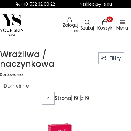
+48 532 32 00 22
sklep@y-s.eu
Otwórz wyszukiw
Produkty w ko
Zaloguj
Szukaj
Koszyk
Menu
się
Wrażliwa /
Filtry
naczynkowa
Lista produktów
Sortowanie:
Domyślne
Strona
z 19
Poprzednie produkty