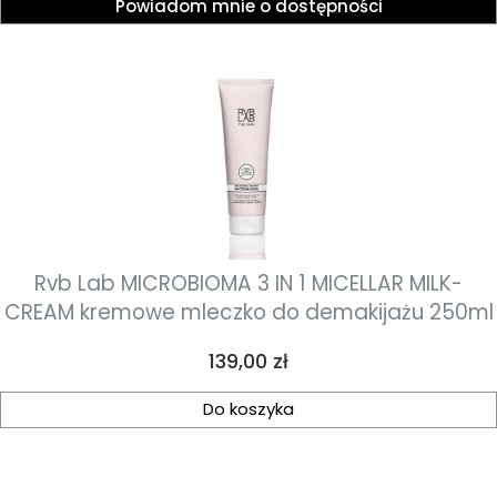
Powiadom mnie o dostępności
Rvb Lab MICROBIOMA 3 IN 1 MICELLAR MILK-
CREAM kremowe mleczko do demakijażu 250ml
Cena
139,00 zł
Do koszyka