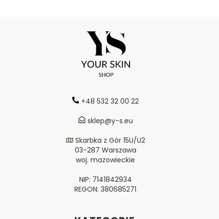
+48 532 32 00 22
sklep@y-s.eu
Skarbka z Gór 15U/U2
03-287 Warszawa
woj. mazowieckie
NIP: 7141842934
REGON: 380685271