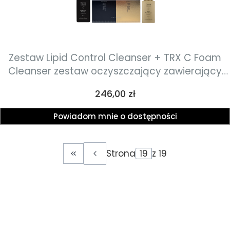
Zestaw Lipid Control Cleanser + TRX C Foam
Cleanser zestaw oczyszczający zawierający
hydrofilowy olejek wzmacniający barierę
Cena
246,00 zł
hydrolipidową skóry oraz luksusowa pianka o
działaniu przeciwstarzeniowym 300 ml
Powiadom mnie o dostępności
Strona
z 19
Wróć do pierwszej strony z produktami