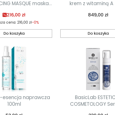
CING MASQUE maska
krem z witaminą A
nie złuszczająca 57g
Cena
216,00 zł
849,00 zł
sza cena:
216,00 zł
-0%
Do koszyka
Do koszyka
o-esencja naprawcza
BasicLab ESTETI
100ml
COSMETOLOGY Ser
trehalozą 15% i 10% 