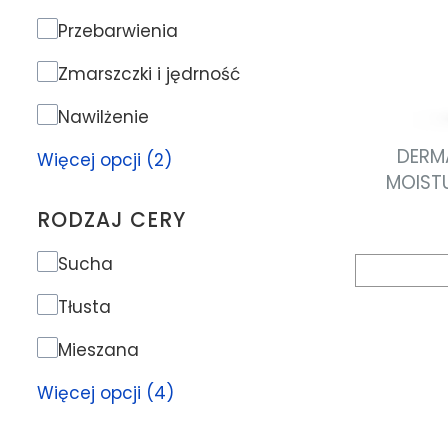
Problem skóry
Przebarwienia
Zmarszczki i jędrność
Nawilżenie
DERM
Więcej opcji (2)
MOISTU
nawilża
RODZAJ CERY
Rodzaj cery
Sucha
Tłusta
Mieszana
Więcej opcji (4)