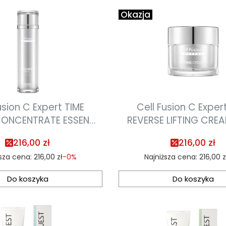
Okazja
usion C Expert TIME
Cell Fusion C Exper
CONCENTRATE ESSENCE
REVERSE LIFTING CRE
leczne serum
poprawiający elast
216,00 zł
216,00 zł
zmarszczkowe 130ml
skóry 50ml
sza cena:
216,00 zł
-0%
Najniższa cena:
216,00 z
Do koszyka
Do koszyka