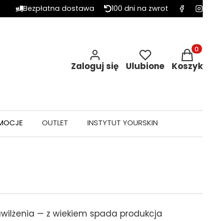
Bezpłatna dostawa
100 dni na zwrot
Produkty w 
Zaloguj się
Ulubione
Koszyk
MOCJE
OUTLET
INSTYTUT YOURSKIN
wilżenia — z wiekiem spada produkcja