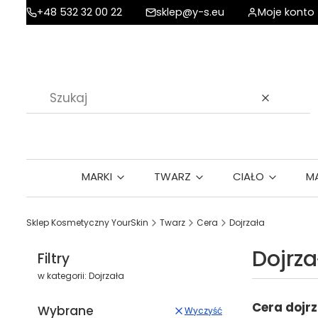
+48 532 32 00 22
sklep@y-s.eu
Moje konto
Wyczyść
MARKI
TWARZ
CIAŁO
M
Sklep Kosmetyczny YourSkin
Twarz
Cera
Dojrzała
Dojrza
Filtry
w kategorii: Dojrzała
Cera dojrz
Wybrane
Wyczyść