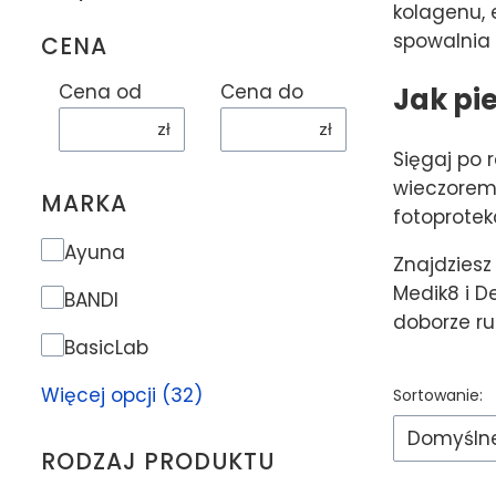
kolagenu, 
spowalnia 
CENA
Cena od
Cena do
Jak pi
zł
zł
Sięgaj po r
wieczorem 
MARKA
fotoprotek
Marka
Ayuna
Znajdziesz
Medik8 i D
BANDI
doborze ru
BasicLab
Lista p
Więcej opcji (32)
Sortowanie:
Domyśln
RODZAJ PRODUKTU