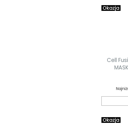
Okazja
Cell Fu
MASK
chłodz
Najniż
Okazja