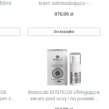
 50ml
krem odmładzająco -
odżywczy 50ml
Cena
970,00 zł
Do koszyka
CUS
BasicLab ESTETICUS Liftingujące
um z
serum pod oczy i na powieki z
peptydem
10% kompleksem peptydów i