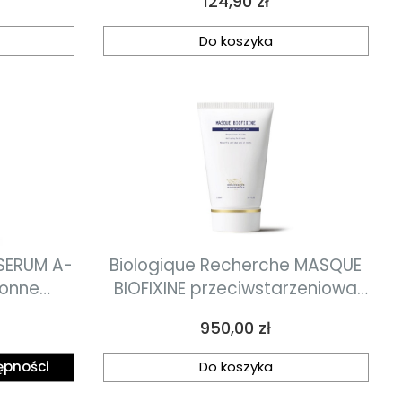
Cena
124,90 zł
ceramidami 15ml
Do koszyka
Biologique Recherche MASQUE
ronne
BIOFIXINE przeciwstarzeniowa
cesowi
maska do twarzy 100ml
Cena
950,00 zł
ępności
Do koszyka