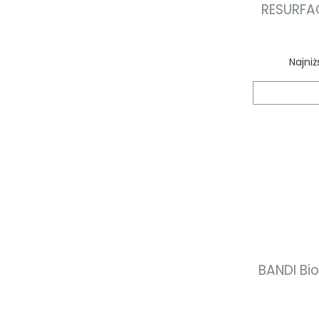
RESURFA
intensyw
Najniż
BANDI Bi