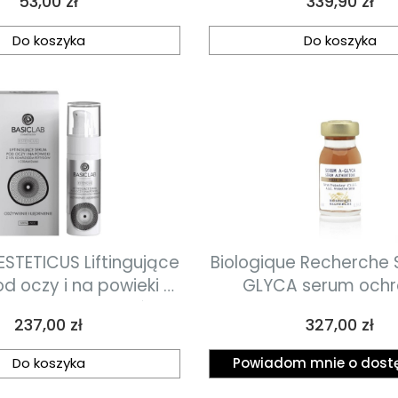
Cena
Cena
53,00 zł
339,90 zł
50ml
Do koszyka
Do koszyka
ESTETICUS Liftingujące
Biologique Recherche SERUM A-
d oczy i na powieki z
GLYCA serum och
pleksem peptydów i
zapobiegające pro
Cena
Cena
237,00 zł
327,00 zł
ramidami 30ml
glikacji 8ml
Do koszyka
Powiadom mnie o dost