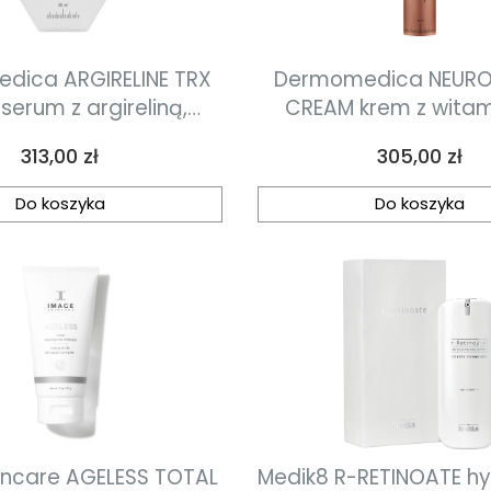
dica ARGIRELINE TRX
Dermomedica NEURO
serum z argireliną,
CREAM krem z witam
m hialuronowym i
Argireliną i pepty
Cena
Cena
313,00 zł
305,00 zł
traneksamowym 30ml
działaniu zbliżonym d
botulinowej 60
Do koszyka
Do koszyka
incare AGELESS TOTAL
Medik8 R-RETINOATE h