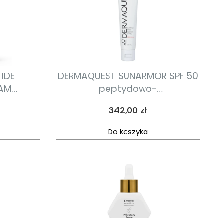
IDE
DERMAQUEST SUNARMOR SPF 50
EAM
peptydowo-
zy krem
przeciwstarzeniowy krem z
Cena
342,00 zł
 i szyi
najwyższą ochroną mineralną
SPF 50 56.7g
Do koszyka