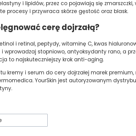
elastyny i lipidów, przez co pojawiają się zmarszczki
te procesy i przywraca skórze gęstość oraz blask.
elęgnować cerę dojrzałą?
etinol i retinal, peptydy, witaminę C, kwas hialurono
i wprowadzaj stopniowo, antyoksydanty rano, a przez
cja to najskuteczniejszy krok anti-aging.
 tu kremy i serum do cery dojrzałej marek premium, 
ermomedica. YourSkin jest autoryzowanym dystryb
tyny.
roduktów
e