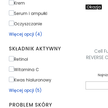
Rodzaj produktu
Krem
Okazja
Serum i ampułki
Oczyszczanie
Więcej opcji (4)
SKŁADNIK AKTYWNY
Cell F
REVERSE 
Składnik aktywny
Retinol
m
przeciw
Witamina C
Najniż
Kwas hialuronowy
Więcej opcji (5)
PROBLEM SKÓRY