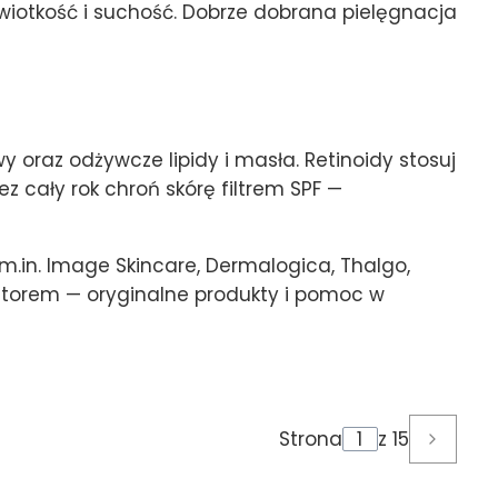
, wiotkość i suchość. Dobrze dobrana pielęgnacja
wy oraz odżywcze lipidy i masła. Retinoidy stosuj
 cały rok chroń skórę filtrem SPF —
m.in. Image Skincare, Dermalogica, Thalgo,
utorem — oryginalne produkty i pomoc w
Strona
z 15
Następ