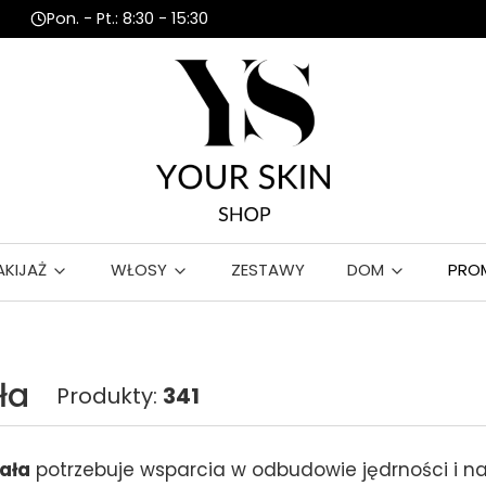
Pon. - Pt.: 8:30 - 15:30
AKIJAŻ
WŁOSY
ZESTAWY
DOM
PRO
ła
Produkty:
341
ała
potrzebuje wsparcia w odbudowie jędrności i na