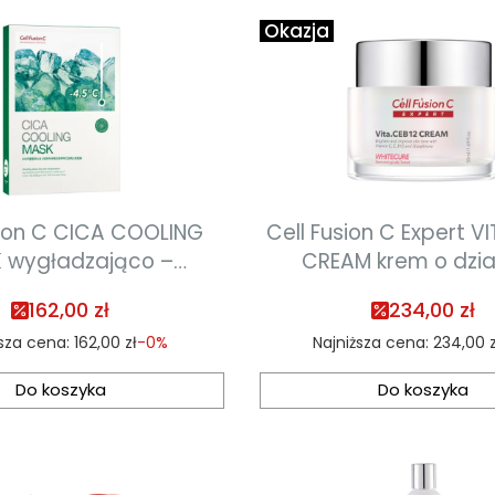
Okazja
sion C CICA COOLING
Cell Fusion C Expert V
 wygładzająco –
CREAM krem o dzia
ąca maska w płacie
rozjaśniającym
162,00 zł
234,00 zł
5szt x 27g
zapobiegającym pow
sza cena:
162,00 zł
-0%
Najniższa cena:
234,00 z
przebarwień 50
Do koszyka
Do koszyka