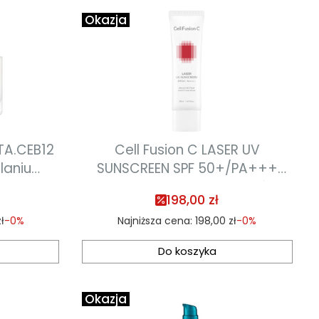
Okazja
ITA.CEB12
Cell Fusion C LASER UV
laniu
SUNSCREEN SPF 50+/PA+++
 i
krem regenerujący do skóry
198,00 zł
stawaniu
starzejącej się oraz po
ł
-0%
Najniższa cena:
198,00 zł
-0%
ml
zabiegach estetycznych o
lekkiej formule 50ml
Do koszyka
Okazja