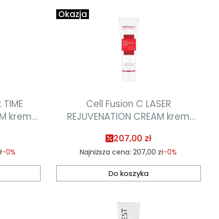
Okazja
t TIME
Cell Fusion C LASER
AM krem
REJUVENATION CREAM krem
yczność
regenerujący do skóry
207,00 zł
starzejącej się oraz po
ł
-0%
Najniższa cena:
207,00 zł
-0%
zabiegach estetycznych 50ml
Do koszyka