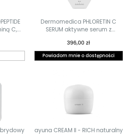
PEPTIDE
Dermomedica PHLORETIN C
iną C,
SERUM aktywne serum z
dami o
witaminą c, floretyną i kwasem
Cena
396,00 zł
o toksyny
ferulowym 30ml
ml
Powiadom mnie o dostępności
ybrydowy
ayuna CREAM II - RICH naturalny