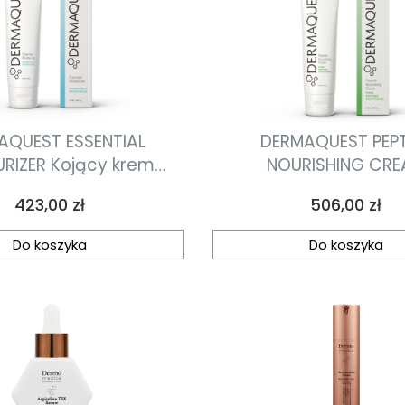
AQUEST ESSENTIAL
DERMAQUEST PEPT
RIZER Kojący krem
NOURISHING CR
jąco-odżywczy 56.7g
ujędrniająco-odżywc
Cena
Cena
423,00 zł
506,00 zł
peptydowy do twarzy
56.7g
Do koszyka
Do koszyka