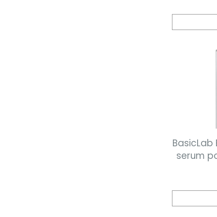
BasicLab 
serum po
10% kom
ce