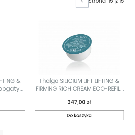
Strona
z 15
Poprzednie produkty
IFTING &
Thalgo SILICIUM LIFT LIFTING &
 bogaty
FIRMING RICH CREAM ECO-REFILL
drniający
bogaty krem liftingująco-
Cena
347,00 zł
ujędrniający uzupełnienie 50ml
Do koszyka