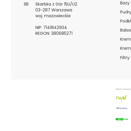
Bazy
Skarbka z Gór 15U/U2
03-287 Warszawa
Pudr
woj. mazowieckie
Podkł
NIP: 7141842934
Bals
REGON: 380685271
Krem
Krem
Filtry