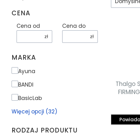
Domyśln
CENA
Cena od
Cena do
zł
zł
MARKA
Marka
Ayuna
Thalgo S
BANDI
FIRMIN
BasicLab
liftinguj
Więcej opcji (32)
Powiado
RODZAJ PRODUKTU