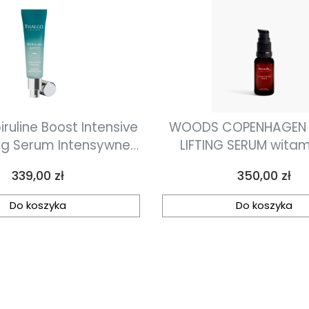
iruline Boost Intensive
WOODS COPENHAGEN 
rum Intensywne
LIFTING SERUM wita
tyzujące serum ze
serum liftingując
Cena
Cena
339,00 zł
350,00 zł
piruliną 30 ml
kompleksem pept
30ml
Do koszyka
Do koszyka