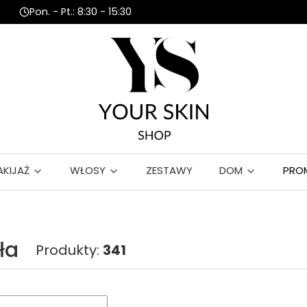
Pon. - Pt.: 8:30 - 15:30
AKIJAŻ
WŁOSY
ZESTAWY
DOM
PRO
ła
Produkty:
341
roduktów