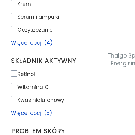
Rodzaj produktu
Krem
Serum i ampułki
Oczyszczanie
Więcej opcji (4)
Thalgo Sp
SKŁADNIK AKTYWNY
Energising Se
energe
Składnik aktywny
Retinol
s
Witamina C
Kwas hialuronowy
Więcej opcji (5)
PROBLEM SKÓRY