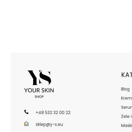
Lin
KA
Blog
Krem
Seru
+48 532 32 00 22
Żele 
sklep@y-s.eu
Maski