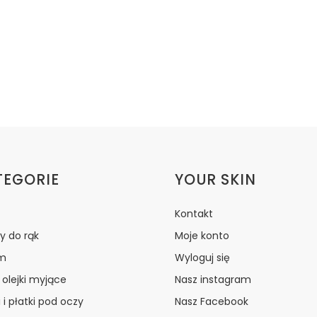
ki w stopce
TEGORIE
YOUR SKIN
Kontakt
y do rąk
Moje konto
m
Wyloguj się
i olejki myjące
Nasz instagram
 i płatki pod oczy
Nasz Facebook