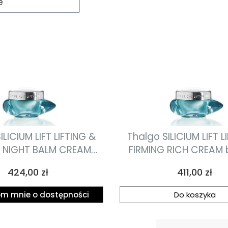
e
ILICIUM LIFT LIFTING &
Thalgo SILICIUM LIFT L
G NIGHT BALM CREAM
FIRMING RICH CREAM
ąco-ujędrniający krem
krem liftingująco-uję
Cena
Cena
424,00 zł
411,00 zł
na noc 50ml
50ml
m mnie o dostępności
Do koszyka