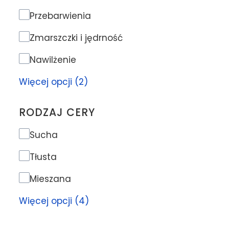
Problem skóry
Przebarwienia
Zmarszczki i jędrność
Nawilżenie
Więcej opcji (2)
RODZAJ CERY
Rodzaj cery
Sucha
Tłusta
Mieszana
Więcej opcji (4)