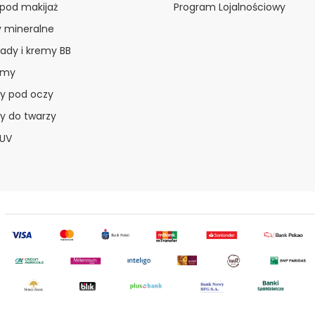
 pod makijaż
Program Lojalnościowy
y mineralne
ady i kremy BB
amy
y pod oczy
y do twarzy
 UV