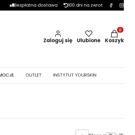
Bezpłatna dostawa
100 dni na zwrot
Produkty w 
Zaloguj się
Ulubione
Koszyk
MOCJE
OUTLET
INSTYTUT YOURSKIN