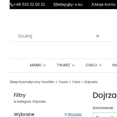
+48 532 32 00 22
sklep@y-s.eu
Moje konto
Wyczyść
MARKI
TWARZ
CIAŁO
M
Sklep Kosmetyczny YourSkin
Twarz
Cera
Dojrzała
Dojrza
Filtry
w kategorii: Dojrzała
Lista p
Sortowanie:
Wybrane
Wyczyść