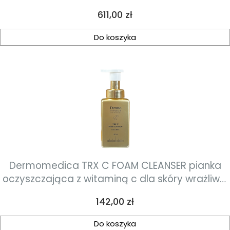
suchej, odwodnionej 30 ml
Cena
611,00 zł
Do koszyka
Dermomedica TRX C FOAM CLEANSER pianka
oczyszczająca z witaminą c dla skóry wrażliwej
150ml
Cena
142,00 zł
Do koszyka