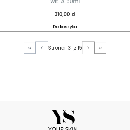
wit. A 50ml
Cena
310,00 zł
Do koszyka
Strona
z 15
Wróć do pierwszej strony z produktami
Przejdź do os