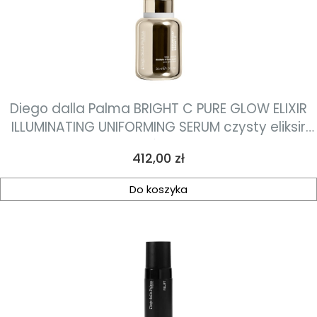
Diego dalla Palma BRIGHT C PURE GLOW ELIXIR
ILLUMINATING UNIFORMING SERUM czysty eliksir
rozświetlający i wyrównujący koloryt 30ml
Cena
412,00 zł
Do koszyka