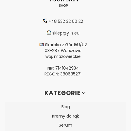
+48 532 32 00 22
sklep@y-s.eu
Skarbka z Gór 15U/U2
03-287 Warszawa
woj. mazowieckie
NIP: 7141842934
REGON: 380685271
Linki w stopce
KATEGORIE
Blog
Kremy do rąk
Serum