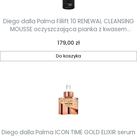
Diego dalla Palma Fillift 10 RENEWAL CLEANSING
MOUSSE oczyszczająca pianka z kwasem
glikolowym i traneksamowym 125ml
Cena
179,00 zł
Do koszyka
Diego dalla Palma ICON TIME GOLD ELIXIR serum