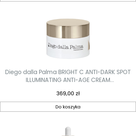
Diego dalla Palma BRIGHT C ANTI-DARK SPOT
ILLUMINATING ANTI-AGE CREAM
przeciwstarzeniowy krem na przebarwienia
Cena
369,00 zł
50ml
Do koszyka