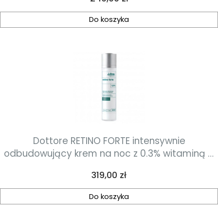
Do koszyka
Dottore RETINO FORTE intensywnie
odbudowujący krem na noc z 0.3% witaminą A
50ml
Cena
319,00 zł
Do koszyka