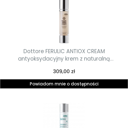
Dottore FERULIC ANTIOX CREAM
antyoksydacyjny krem z naturalną
astaksantyną i kwasem ferulowym 50ml
Cena
309,00 zł
Powiadom mnie o dostępności