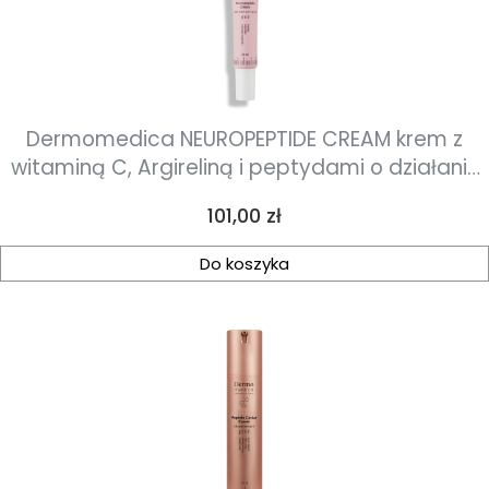
Dermomedica NEUROPEPTIDE CREAM krem z
witaminą C, Argireliną i peptydami o działaniu
zbliżonym do toksyny botulinowej 15ml
Cena
101,00 zł
Do koszyka