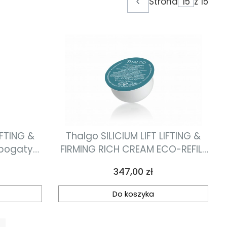
Strona
z 15
Poprzednie produkty
IFTING &
Thalgo SILICIUM LIFT LIFTING &
 bogaty
FIRMING RICH CREAM ECO-REFILL
drniający
bogaty krem liftingująco-
Cena
347,00 zł
ujędrniający uzupełnienie 50ml
Do koszyka