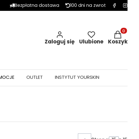
Bezpłatna dostawa
100 dni na zwrot
Produkty w 
Zaloguj się
Ulubione
Koszyk
MOCJE
OUTLET
INSTYTUT YOURSKIN