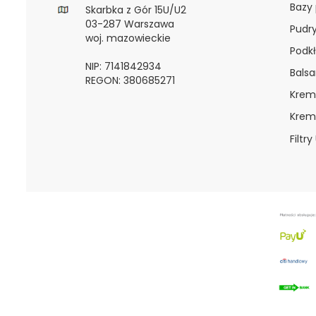
Bazy
Skarbka z Gór 15U/U2
03-287 Warszawa
Pudr
woj. mazowieckie
Podkł
NIP: 7141842934
Bals
REGON: 380685271
Krem
Krem
Filtry