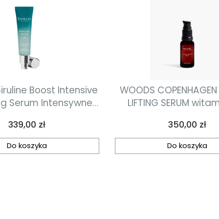
iruline Boost Intensive
WOODS COPENHAGEN 
rum Intensywne
LIFTING SERUM wita
tyzujące serum ze
serum liftingując
Cena
Cena
339,00 zł
350,00 zł
piruliną 30 ml
kompleksem pept
30ml
Do koszyka
Do koszyka