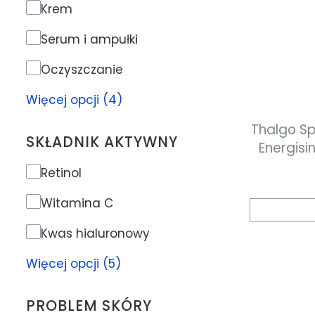
Rodzaj produktu
Krem
Serum i ampułki
Oczyszczanie
Więcej opcji (4)
Thalgo Sp
SKŁADNIK AKTYWNY
Energising Se
energe
Składnik aktywny
Retinol
s
Witamina C
Kwas hialuronowy
Więcej opcji (5)
PROBLEM SKÓRY