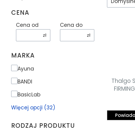
Domyśln
CENA
Cena od
Cena do
zł
zł
MARKA
Marka
Ayuna
Thalgo S
BANDI
FIRMIN
BasicLab
liftinguj
Więcej opcji (32)
Powiado
RODZAJ PRODUKTU