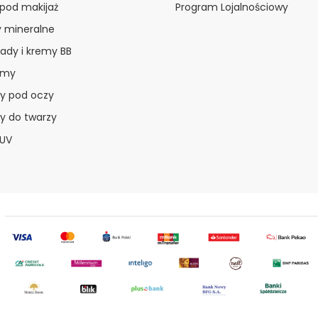
 pod makijaż
Program Lojalnościowy
y mineralne
ady i kremy BB
amy
y pod oczy
y do twarzy
 UV