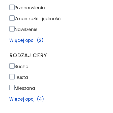
Problem skóry
Przebarwienia
Zmarszczki i jędrność
Nawilżenie
Więcej opcji (2)
RODZAJ CERY
Rodzaj cery
Sucha
Tłusta
Mieszana
Więcej opcji (4)