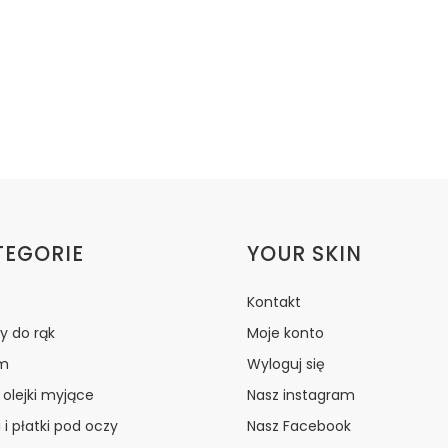
ki w stopce
TEGORIE
YOUR SKIN
Kontakt
y do rąk
Moje konto
m
Wyloguj się
i olejki myjące
Nasz instagram
 i płatki pod oczy
Nasz Facebook