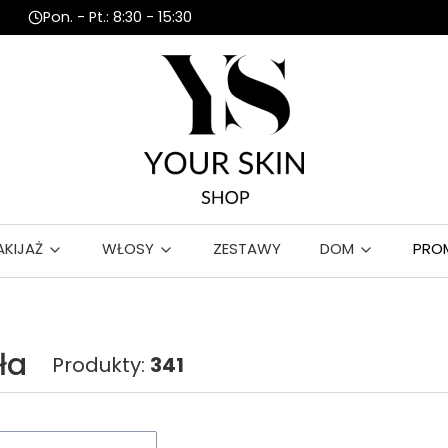
Pon. - Pt.: 8:30 - 15:30
AKIJAŻ
WŁOSY
ZESTAWY
DOM
PRO
ła
Produkty:
341
roduktów