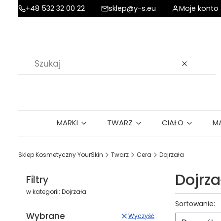
+48 532 32 00 22
sklep@y-s.eu
Moje konto
Wyczyść
MARKI
TWARZ
CIAŁO
M
Sklep Kosmetyczny YourSkin
Twarz
Cera
Dojrzała
Dojrza
Filtry
w kategorii: Dojrzała
Lista p
Sortowanie:
Wybrane
Wyczyść