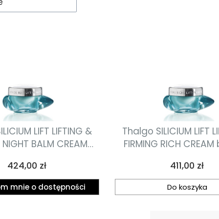
e
ILICIUM LIFT LIFTING &
Thalgo SILICIUM LIFT L
G NIGHT BALM CREAM
FIRMING RICH CREAM
ąco-ujędrniający krem
krem liftingująco-uję
Cena
Cena
424,00 zł
411,00 zł
na noc 50ml
50ml
m mnie o dostępności
Do koszyka