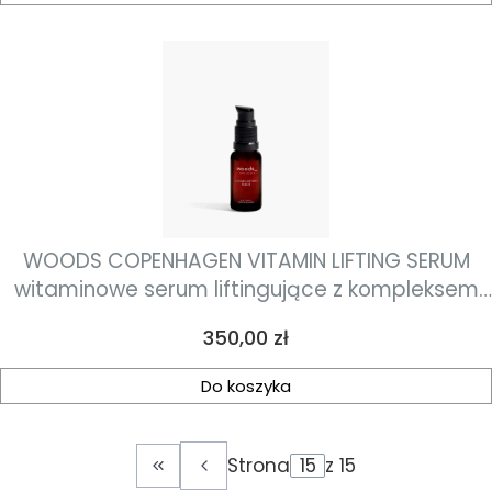
WOODS COPENHAGEN VITAMIN LIFTING SERUM
witaminowe serum liftingujące z kompleksem
peptydowym 30ml
Cena
350,00 zł
Do koszyka
Strona
z 15
Wróć do pierwszej strony z produktami