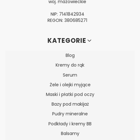
woj. mazowieckie
NIP: 7141842934
REGON: 380685271
Linki w stopce
KATEGORIE
Blog
Kremy do rąk
Serum
Żele i olejki myjące
Maski i płatki pod oczy
Bazy pod makijaż
Pudry mineralne
Podkłady i kremy BB
Balsamy