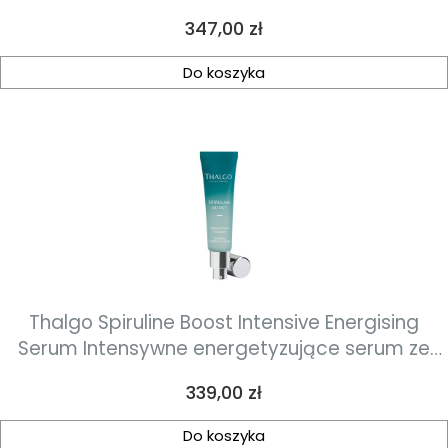
ujędrniający uzupełnienie 50ml
Cena
347,00 zł
Do koszyka
Thalgo Spiruline Boost Intensive Energising
Serum Intensywne energetyzujące serum ze
spiruliną 30 ml
Cena
339,00 zł
Do koszyka