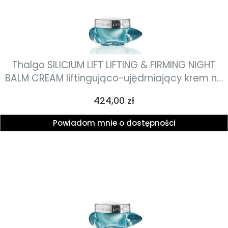
Thalgo SILICIUM LIFT LIFTING & FIRMING NIGHT
BALM CREAM liftingująco-ujędrniający krem na
noc 50ml
Cena
424,00 zł
Powiadom mnie o dostępności