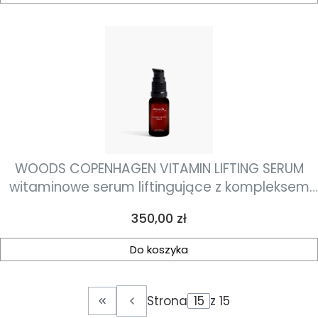
WOODS COPENHAGEN VITAMIN LIFTING SERUM
witaminowe serum liftingujące z kompleksem
peptydowym 30ml
Cena
350,00 zł
Do koszyka
Strona
z 15
Wróć do pierwszej strony z produktami