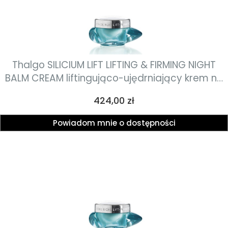
Thalgo SILICIUM LIFT LIFTING & FIRMING NIGHT
BALM CREAM liftingująco-ujędrniający krem na
noc 50ml
Cena
424,00 zł
Powiadom mnie o dostępności