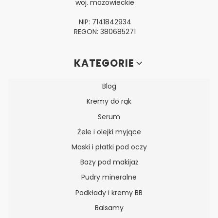
woj. mazowieckie
NIP: 7141842934
REGON: 380685271
Linki w stopce
KATEGORIE
Blog
Kremy do rąk
Serum
Żele i olejki myjące
Maski i płatki pod oczy
Bazy pod makijaż
Pudry mineralne
Podkłady i kremy BB
Balsamy