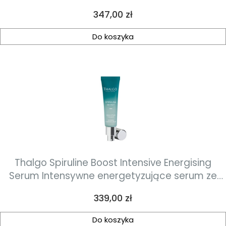
ujędrniający uzupełnienie 50ml
Cena
347,00 zł
Do koszyka
Thalgo Spiruline Boost Intensive Energising
Serum Intensywne energetyzujące serum ze
spiruliną 30 ml
Cena
339,00 zł
Do koszyka