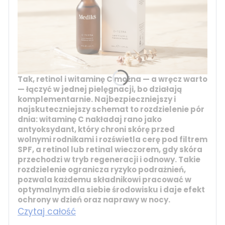
Tak, retinol i witaminę C można — a wręcz warto
— łączyć w jednej pielęgnacji, bo działają
komplementarnie. Najbezpieczniejszy i
najskuteczniejszy schemat to rozdzielenie pór
dnia:
witaminę C
nakładaj rano jako
antyoksydant, który chroni skórę przed
wolnymi rodnikami i rozświetla cerę pod filtrem
SPF, a
retinol
lub
retinal
wieczorem, gdy skóra
przechodzi w tryb regeneracji i odnowy. Takie
rozdzielenie ogranicza ryzyko podrażnień,
pozwala każdemu składnikowi pracować w
optymalnym dla siebie środowisku i daje efekt
ochrony w dzień oraz naprawy w nocy.
Czytaj całość