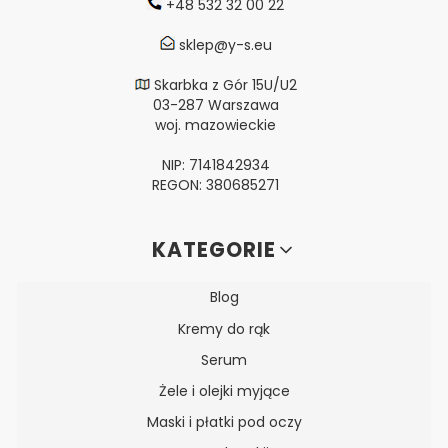
+48 532 32 00 22
sklep@y-s.eu
Skarbka z Gór 15U/U2
03-287 Warszawa
woj. mazowieckie
NIP: 7141842934
REGON: 380685271
Linki w stopce
KATEGORIE
Blog
Kremy do rąk
Serum
Żele i olejki myjące
Maski i płatki pod oczy