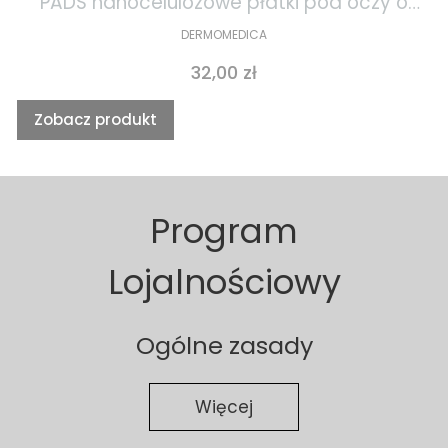
PADS nanocelulozowe płatki pod oczy o
działaniu gojącym i przeciwstarzeniowym
DERMOMEDICA
1szt
Cena
32,00 zł
Zobacz produkt
Program
Lojalnościowy
Ogólne zasady
Więcej