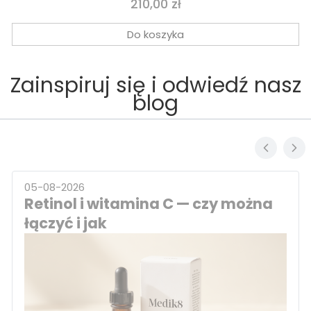
Cena
210,00 zł
Do koszyka
Zainspiruj się i odwiedź nasz
blog
05-08-2026
Retinol i witamina C — czy można
łączyć i jak