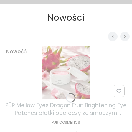
Nowości
Nowość
PÜR Mellow Eyes Dragon Fruit Brightening Eye
Patches płatki pod oczy ze smoczym
owocem 30 par
PÜR COSMETICS