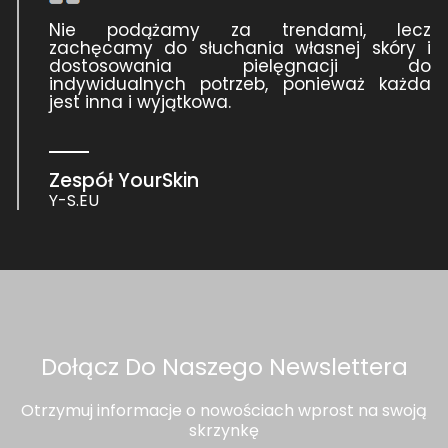
Nie podążamy za trendami, lecz
zachęcamy do słuchania własnej skóry i
dostosowania pielęgnacji do
indywidualnych potrzeb, ponieważ każda
jest inna i wyjątkowa.
Zespół YourSkin
Y-S.EU
Dołącz Do Naszego Newslettera
Otrzymuj informacje o nowościach wprost na swoją
skrzynkę