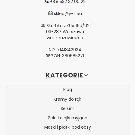
+48 532 32 00 22
sklep@y-s.eu
Skarbka z Gór 15U/U2
03-287 Warszawa
woj. mazowieckie
NIP: 7141842934
REGON: 380685271
Linki w stopce
KATEGORIE
Blog
Kremy do rąk
Serum
Żele i olejki myjące
Maski i płatki pod oczy