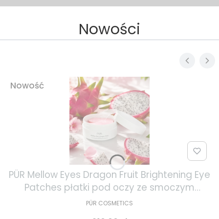
Nowości
Nowość
PÜR Mellow Eyes Dragon Fruit Brightening Eye
Patches płatki pod oczy ze smoczym
owocem 30 par
PÜR COSMETICS