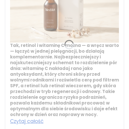
Tak, retinol i witaminę C można — a wręcz warto
— łączyć w jednej pielęgnacji, bo działają
komplementarnie. Najbezpieczniejszy i
najskuteczniejszy schemat to rozdzielenie pór
dnia:
witaminę C
nakładaj rano jako
antyoksydant, który chroni skórę przed
wolnymi rodnikami i rozświetla cerę pod filtrem
SPF, a
retinol
lub
retinal
wieczorem, gdy skóra
przechodzi w tryb regeneracji i odnowy. Takie
rozdzielenie ogranicza ryzyko podrażnień,
pozwala każdemu składnikowi pracować w
optymalnym dla siebie środowisku i daje efekt
ochrony w dzień oraz naprawy w nocy.
Czytaj całość