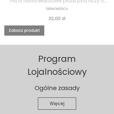
PADS nanocelulozowe płatki pod oczy o
działaniu gojącym i przeciwstarzeniowym
DERMOMEDICA
1szt
Cena
32,00 zł
Zobacz produkt
Program
Lojalnościowy
Ogólne zasady
Więcej