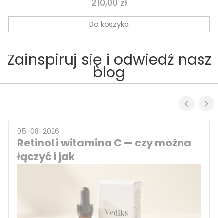
Cena
210,00 zł
Do koszyka
Zainspiruj się i odwiedź nasz
blog
05-08-2026
Retinol i witamina C — czy można
łączyć i jak