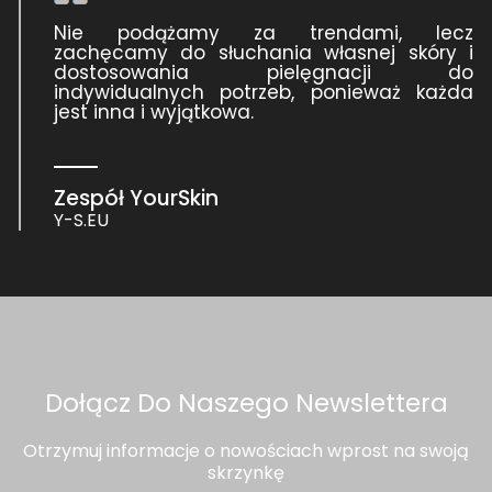
Nie podążamy za trendami, lecz
zachęcamy do słuchania własnej skóry i
dostosowania pielęgnacji do
indywidualnych potrzeb, ponieważ każda
jest inna i wyjątkowa.
Zespół YourSkin
Y-S.EU
Dołącz Do Naszego Newslettera
Otrzymuj informacje o nowościach wprost na swoją
skrzynkę