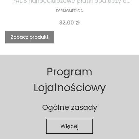
PADS nanocelulozowe płatki pod oczy o
działaniu gojącym i przeciwstarzeniowym
DERMOMEDICA
1szt
Cena
32,00 zł
Zobacz produkt
Program
Lojalnościowy
Ogólne zasady
Więcej