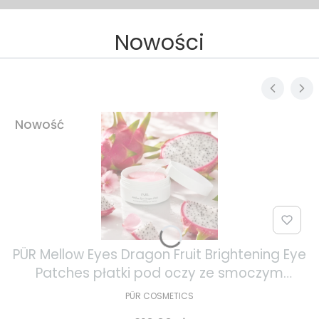
Nowości
Nowość
PÜR Mellow Eyes Dragon Fruit Brightening Eye
Patches płatki pod oczy ze smoczym
owocem 30 par
PÜR COSMETICS