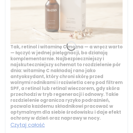
Tak, retinol i witaminę C można — a wręcz warto
— łączyć w jednej pielęgnacji, bo działają
komplementarnie. Najbezpieczniejszy i
najskuteczniejszy schemat to rozdzielenie pór
dnia:
witaminę C
nakładaj rano jako
antyoksydant, który chroni skórę przed
wolnymi rodnikami i rozświetla cerę pod filtrem
SPF, a
retinol
lub
retinal
wieczorem, gdy skóra
przechodzi w tryb regeneracji i odnowy. Takie
rozdzielenie ogranicza ryzyko podrażnień,
pozwala każdemu składnikowi pracować w
optymalnym dla siebie środowisku i daje efekt
ochrony w dzień oraz naprawy w nocy.
Czytaj całość