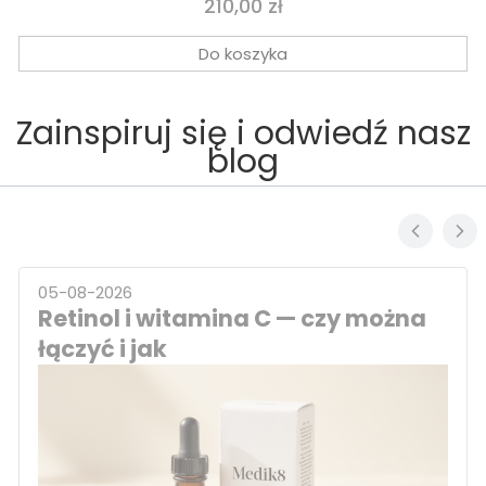
Cena
210,00 zł
Do koszyka
Zainspiruj się i odwiedź nasz
blog
05-08-2026
Retinol i witamina C — czy można
łączyć i jak