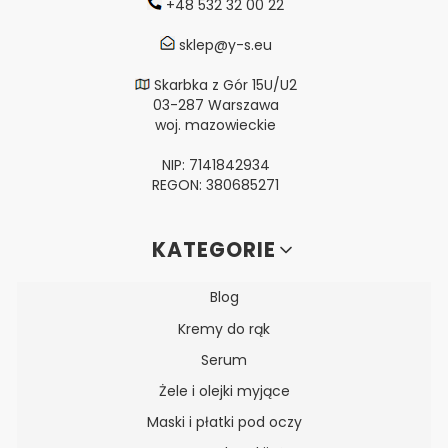
+48 532 32 00 22
sklep@y-s.eu
Skarbka z Gór 15U/U2
03-287 Warszawa
woj. mazowieckie
NIP: 7141842934
REGON: 380685271
Linki w stopce
KATEGORIE
Blog
Kremy do rąk
Serum
Żele i olejki myjące
Maski i płatki pod oczy