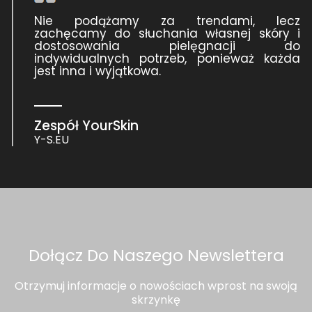
Nie podążamy za trendami, lecz
zachęcamy do słuchania własnej skóry i
dostosowania pielęgnacji do
indywidualnych potrzeb, ponieważ każda
jest inna i wyjątkowa.
Zespół YourSkin
Y-S.EU
Dołącz Do Naszego Newslettera
Otrzymuj informacje o nowościach wprost na swoją
skrzynkę