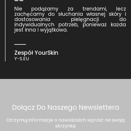
Nie podążamy za trendami, lecz
zachęcamy do słuchania własnej skóry i
dostosowania pielęgnacji do
indywidualnych potrzeb, ponieważ każda
jest inna i wyjątkowa.
Zespół YourSkin
Y-S.EU
Dołącz Do Naszego Newslettera
Otrzymuj informacje o nowościach wprost na swoją
skrzynkę