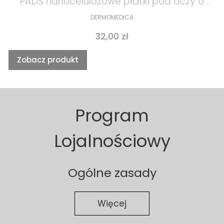
PADS nanocelulozowe płatki pod oczy o
działaniu gojącym i przeciwstarzeniowym
DERMOMEDICA
1szt
Cena
32,00 zł
Zobacz produkt
Program
Lojalnościowy
Ogólne zasady
Więcej