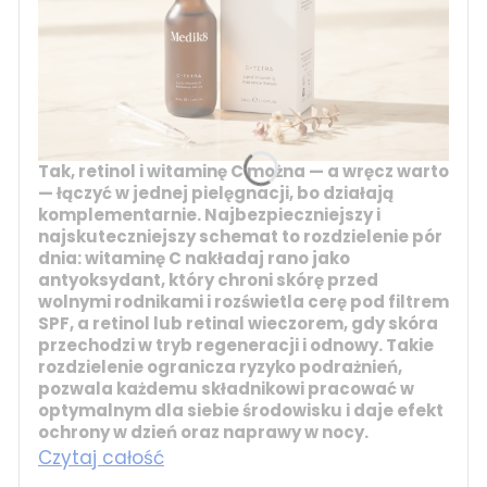
Tak, retinol i witaminę C można — a wręcz warto
— łączyć w jednej pielęgnacji, bo działają
komplementarnie. Najbezpieczniejszy i
najskuteczniejszy schemat to rozdzielenie pór
dnia:
witaminę C
nakładaj rano jako
antyoksydant, który chroni skórę przed
wolnymi rodnikami i rozświetla cerę pod filtrem
SPF, a
retinol
lub
retinal
wieczorem, gdy skóra
przechodzi w tryb regeneracji i odnowy. Takie
rozdzielenie ogranicza ryzyko podrażnień,
pozwala każdemu składnikowi pracować w
optymalnym dla siebie środowisku i daje efekt
ochrony w dzień oraz naprawy w nocy.
Czytaj całość