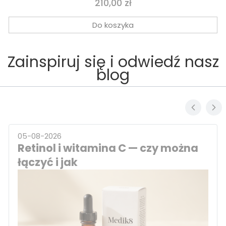
Cena
210,00 zł
Do koszyka
Zainspiruj się i odwiedź nasz
blog
05-08-2026
Retinol i witamina C — czy można
łączyć i jak