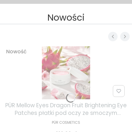
Nowości
Nowość
PÜR Mellow Eyes Dragon Fruit Brightening Eye
Patches płatki pod oczy ze smoczym
owocem 30 par
PÜR COSMETICS