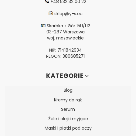
+48 532 32 00 22
sklep@y-s.eu
Skarbka z Gór 15U/U2
03-287 Warszawa
woj. mazowieckie
NIP: 7141842934
REGON: 380685271
Linki w stopce
KATEGORIE
Blog
Kremy do rąk
Serum
Żele i olejki myjące
Maski i płatki pod oczy