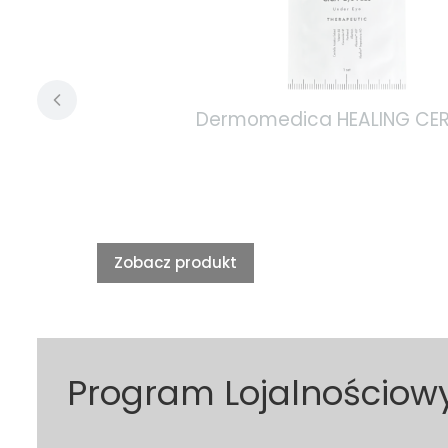
Dermomedica HEALING CERAM
Zobacz produkt
Program Lojalnościow