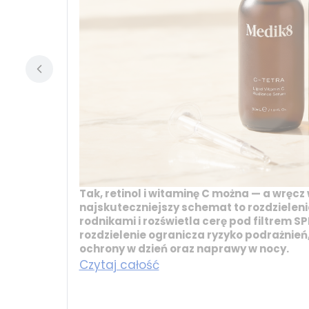
Tak, retinol i witaminę C można — a wręcz
najskuteczniejszy schemat to rozdzieleni
rodnikami i rozświetla cerę pod filtrem SP
rozdzielenie ogranicza ryzyko podrażnie
ochrony w dzień oraz naprawy w nocy.
Czytaj całość