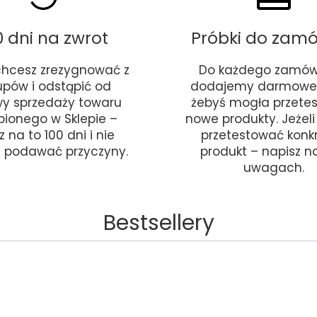
0 dni na zwrot
Próbki do zam
 chcesz zrezygnować z
Do każdego zamów
upów i odstąpić od
dodajemy darmowe 
y sprzedaży towaru
żebyś mogła przete
pionego w Sklepie –
nowe produkty. Jeżel
 na to 100 dni i nie
przetestować konk
 podawać przyczyny.
produkt – napisz 
uwagach.
Bestsellery