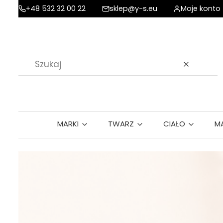
+48 532 32 00 22
sklep@y-s.eu
Moje konto
Wyczyść
MARKI
TWARZ
CIAŁO
M