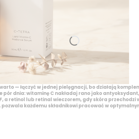
 warto — łączyć w jednej pielęgnacji, bo działają komple
e pór dnia:
witaminę C
nakładaj rano jako antyoksydant,
F, a
retinol
lub
retinal
wieczorem, gdy skóra przechodzi w
ń, pozwala każdemu składnikowi pracować w optymalnym 