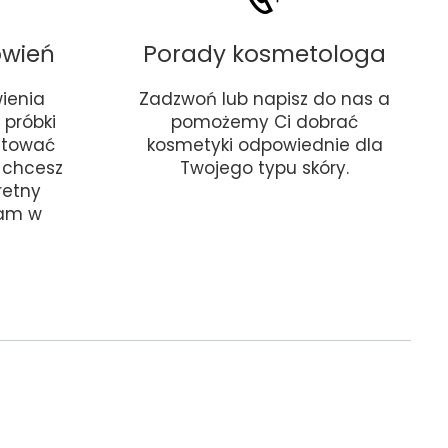
ówień
Porady kosmetologa
ienia
Zadzwoń lub napisz do nas a
próbki
pomożemy Ci dobrać
stować
kosmetyki odpowiednie dla
i chcesz
Twojego typu skóry.
retny
nam w