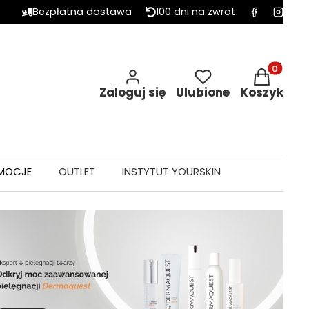
Bezpłatna dostawa
100 dni na zwrot
Produkty w 
Zaloguj się
Ulubione
Koszyk
MOCJE
OUTLET
INSTYTUT YOURSKIN