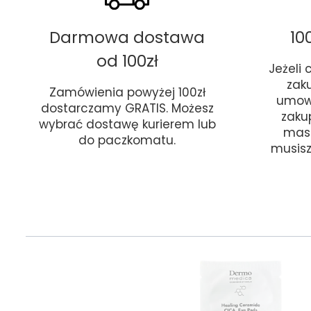
Darmowa dostawa
10
od 100zł
Jeżeli
zak
Zamówienia powyżej 100zł
umow
dostarczamy GRATIS. Możesz
zaku
wybrać dostawę kurierem lub
masz
do paczkomatu.
musisz