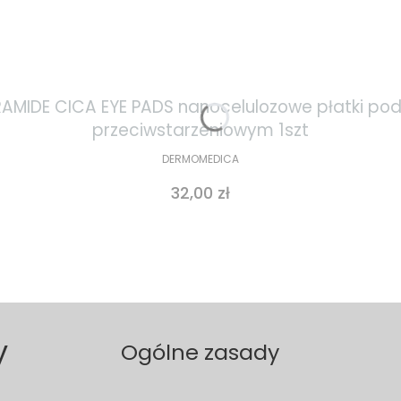
IDE CICA EYE PADS nanocelulozowe płatki pod 
przeciwstarzeniowym 1szt
DERMOMEDICA
Cena
32,00 zł
y
Ogólne zasady