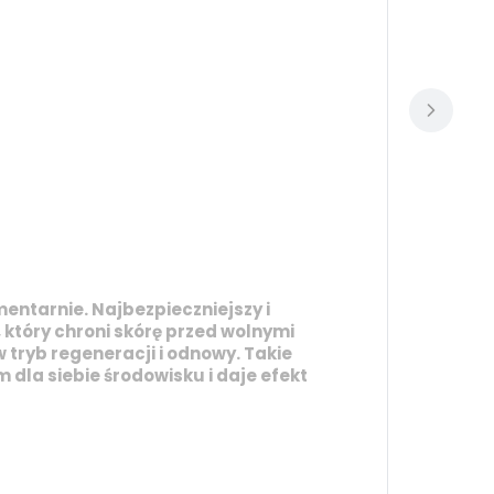
mentarnie. Najbezpieczniejszy i
 który chroni skórę przed wolnymi
 tryb regeneracji i odnowy. Takie
dla siebie środowisku i daje efekt