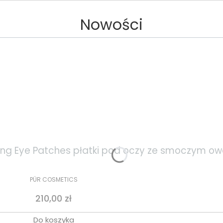
Nowości
ening Eye Patches płatki pod oczy ze smoczym 
PÜR COSMETICS
Cena
210,00 zł
Do koszyka