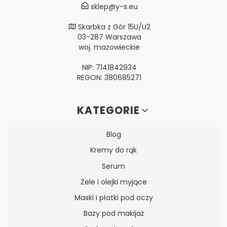
sklep@y-s.eu
Skarbka z Gór 15U/U2
03-287 Warszawa
woj. mazowieckie
NIP: 7141842934
REGON: 380685271
Linki w stopce
KATEGORIE
Blog
Kremy do rąk
Serum
Żele i olejki myjące
Maski i płatki pod oczy
Bazy pod makijaż