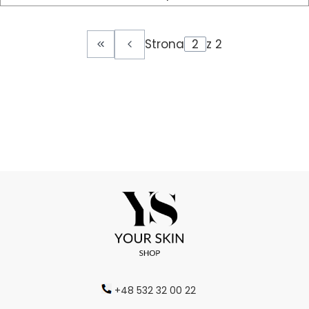
Strona
z 2
Wróć do pierwszej strony z produktam
+48 532 32 00 22