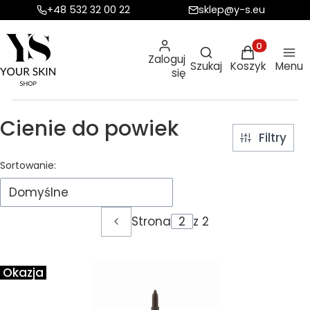
+48 532 32 00 22
sklep@y-s.eu
Otwórz wyszukiw
Produkty w ko
Zaloguj
Szukaj
Koszyk
Menu
się
Cienie do powiek
Filtry
Lista produktów
Sortowanie:
Domyślne
Strona
z 2
Poprzednie produkty
Okazja