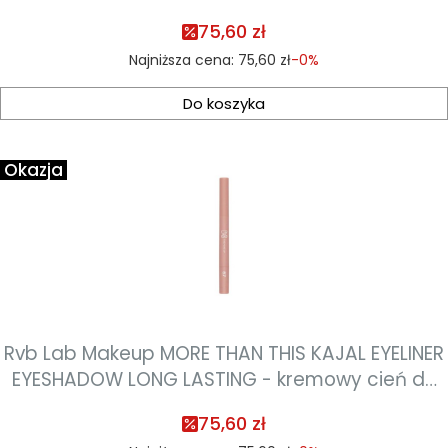
powiek 0,8ml - kolor 66
75,60 zł
Najniższa cena:
75,60 zł
-0%
Do koszyka
Okazja
Rvb Lab Makeup MORE THAN THIS KAJAL EYELINER
EYESHADOW LONG LASTING - kremowy cień do
powiek 0,8ml - kolor 67
75,60 zł