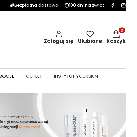
Bezpłatna dostawa
100 dni na zwrot
Produkty w 
Zaloguj się
Ulubione
Koszyk
MOCJE
OUTLET
INSTYTUT YOURSKIN