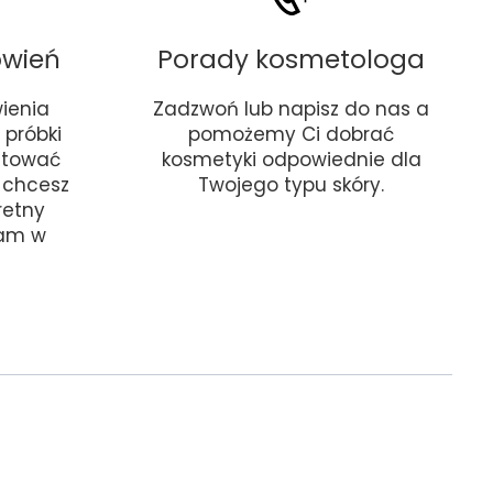
ówień
Porady kosmetologa
ienia
Zadzwoń lub napisz do nas a
próbki
pomożemy Ci dobrać
stować
kosmetyki odpowiednie dla
i chcesz
Twojego typu skóry.
retny
nam w