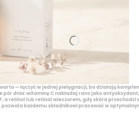
 warto — łączyć w jednej pielęgnacji, bo działają komple
e pór dnia:
witaminę C
nakładaj rano jako antyoksydant,
F, a
retinol
lub
retinal
wieczorem, gdy skóra przechodzi w
ń, pozwala każdemu składnikowi pracować w optymalnym 