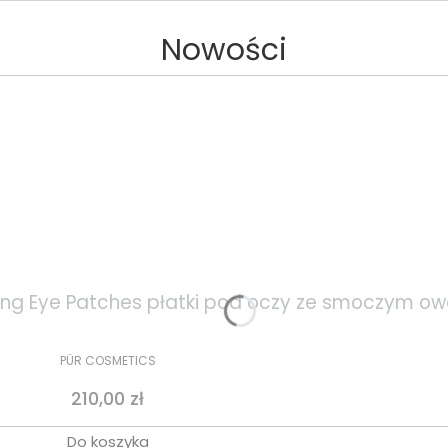
Nowości
ening Eye Patches płatki pod oczy ze smoczym 
PÜR COSMETICS
Cena
210,00 zł
Do koszyka