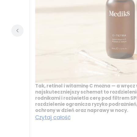
Tak, retinol i witaminę C można — a wręcz
najskuteczniejszy schemat to rozdzieleni
rodnikami i rozświetla cerę pod filtrem SP
rozdzielenie ogranicza ryzyko podrażnie
ochrony w dzień oraz naprawy w nocy.
Czytaj całość