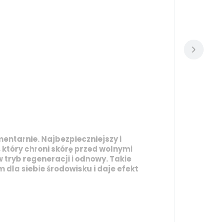
mentarnie. Najbezpieczniejszy i
 który chroni skórę przed wolnymi
 tryb regeneracji i odnowy. Takie
dla siebie środowisku i daje efekt