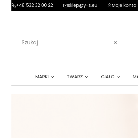
+48 532 32 00 22
sklep@y-s.eu
Moje konto
Wyczyść
MARKI
TWARZ
CIAŁO
M