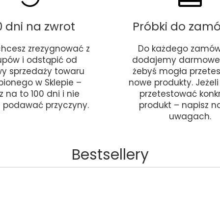
0 dni na zwrot
Próbki do zam
 chcesz zrezygnować z
Do każdego zamów
upów i odstąpić od
dodajemy darmowe 
y sprzedaży towaru
żebyś mogła przete
pionego w Sklepie –
nowe produkty. Jeżel
 na to 100 dni i nie
przetestować konk
 podawać przyczyny.
produkt – napisz 
uwagach.
Bestsellery