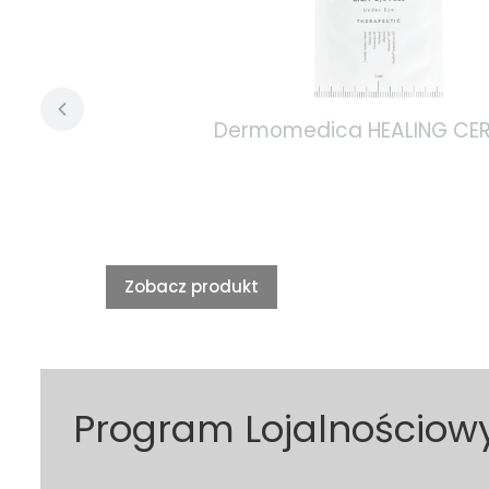
Dermomedica HEALING CERAM
Zobacz produkt
Program Lojalnościow