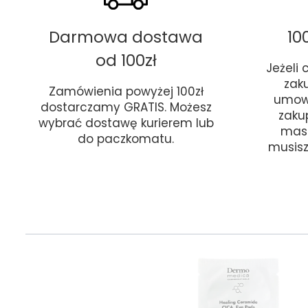
Darmowa dostawa
10
od 100zł
Jeżeli
zak
Zamówienia powyżej 100zł
umow
dostarczamy GRATIS. Możesz
zaku
wybrać dostawę kurierem lub
masz
do paczkomatu.
musisz