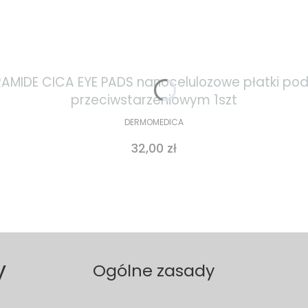
IDE CICA EYE PADS nanocelulozowe płatki pod 
przeciwstarzeniowym 1szt
DERMOMEDICA
Cena
32,00 zł
y
Ogólne zasady