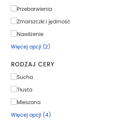
Problem skóry
Przebarwienia
Zmarszczki i jędrność
Nawilżenie
Więcej opcji (2)
RODZAJ CERY
Rodzaj cery
Sucha
Tłusta
Mieszana
Więcej opcji (4)