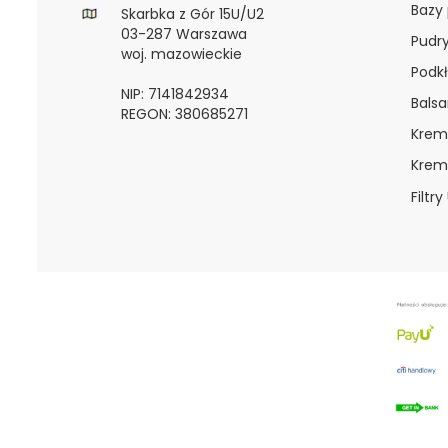
Bazy
Skarbka z Gór 15U/U2
03-287 Warszawa
Pudr
woj. mazowieckie
Podkł
NIP: 7141842934
Bals
REGON: 380685271
Krem
Krem
Filtry