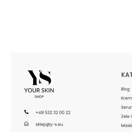
Lin
KA
Blog
Krem
Seru
+48 532 32 00 22
Żele 
sklep@y-s.eu
Maski