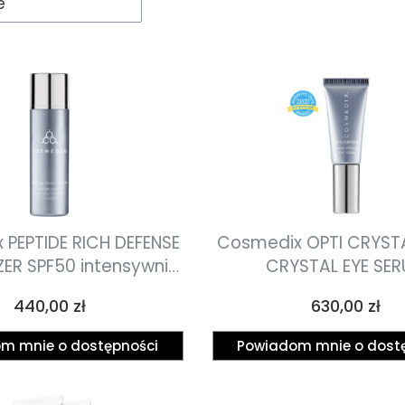
e
PEPTIDE RICH DEFENSE
Cosmedix OPTI CRYSTA
ZER SPF50 intensywnie
CRYSTAL EYE SE
wilżający krem
zaawansowany s
Cena
Cena
440,00 zł
630,00 zł
iwzmarszczkowy z
przeciwstarzeniowe n
ydami i ochroną
wokół oczu z ciek
m mnie o dostępności
Powiadom mnie o dost
łoneczną SPF50 50ml
kryształami, zwalczają
starzenia się 7