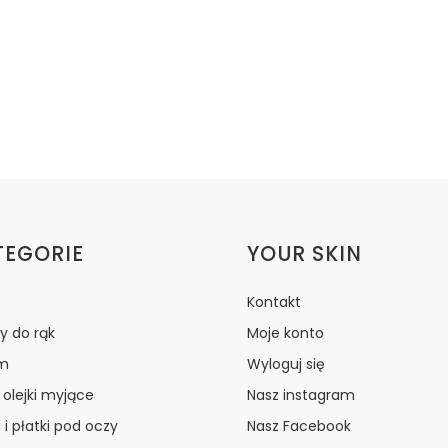
ki w stopce
TEGORIE
YOUR SKIN
Kontakt
y do rąk
Moje konto
m
Wyloguj się
i olejki myjące
Nasz instagram
 i płatki pod oczy
Nasz Facebook