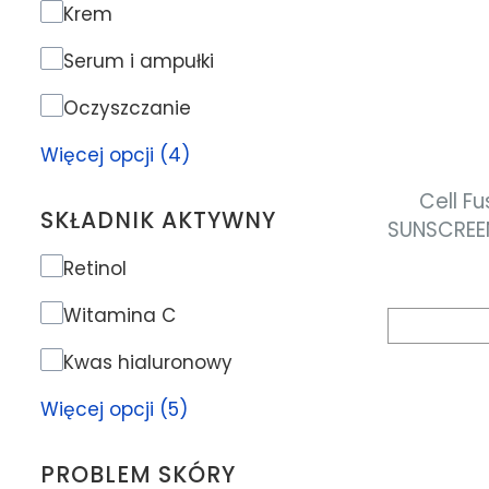
Rodzaj produktu
Krem
Serum i ampułki
Oczyszczanie
Więcej opcji (4)
Cell Fu
SKŁADNIK AKTYWNY
SUNSCREE
krem n
Składnik aktywny
Retinol
wy
przeciws
Witamina C
typu sk
Kwas hialuronowy
Więcej opcji (5)
PROBLEM SKÓRY