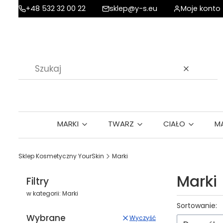
+48 532 32 00 22
sklep@y-s.eu
Moje konto
Wyczyść
MARKI
TWARZ
CIAŁO
M
Sklep Kosmetyczny YourSkin
Marki
Marki
Filtry
w kategorii: Marki
Lista p
Sortowanie:
Wybrane
Wyczyść