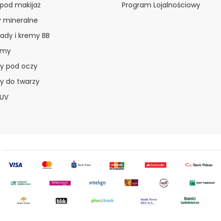
 pod makijaż
Program Lojalnościowy
y mineralne
ady i kremy BB
amy
y pod oczy
y do twarzy
 UV