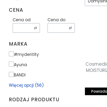
Domyśln
CENA
Cena od
Cena do
zł
zł
MARKA
Marka
#mydentity
Cosmedix 
Ayuna
MOISTURI
BANDI
na
przec
Więcej opcji (56)
pept
Powiado
przeciws
RODZAJ PRODUKTU