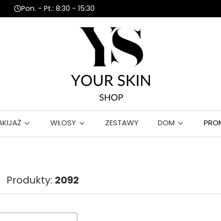
Pon. - Pt.: 8:30 - 15:30
AKIJAŻ
WŁOSY
ZESTAWY
DOM
PRO
Produkty:
2092
roduktów