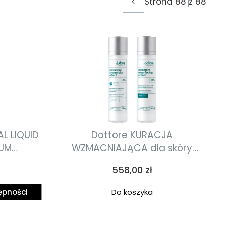
Strona
z 88
Poprzednie produkty
L LIQUID
Dottore KURACJA
RUM
WZMACNIAJĄCA dla skóry
erum
naczyniowej oraz z tendencją
Cena
558,00 zł
a skórę
do trądzika różowatego
łymi
ępności
Do koszyka
ce oznaki
ml