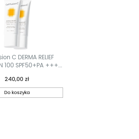
sion C DERMA RELIEF
N 100 SPF50+PA ++++
awilżający z bardzo
Cena
240,00 zł
soką ochroną
łoneczną do każdego
Do koszyka
ór, dla całej rodziny
70ml