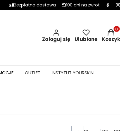
Bezpłatna dostawa
100 dni na zwrot
Produkty w 
Zaloguj się
Ulubione
Koszyk
MOCJE
OUTLET
INSTYTUT YOURSKIN