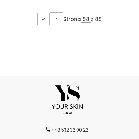
Strona
z 88
Wróć do pierwszej strony z produktami
+48 532 32 00 22