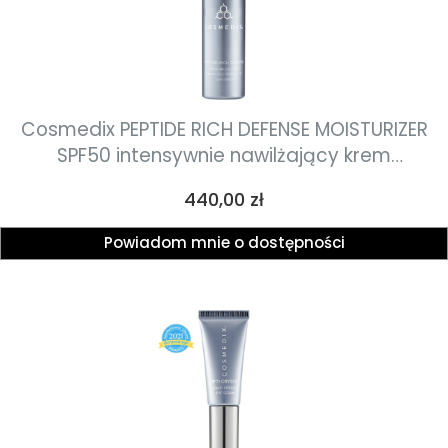
Cosmedix PEPTIDE RICH DEFENSE MOISTURIZER
SPF50 intensywnie nawilżający krem
przeciwzmarszczkowy z peptydami i ochroną
Cena
440,00 zł
przeciwsłoneczną SPF50 50ml
Powiadom mnie o dostępności