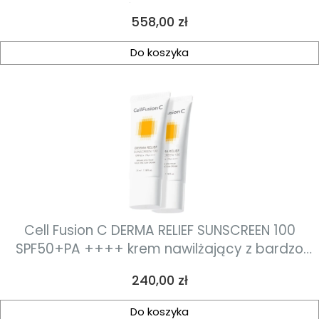
różowatego
Cena
558,00 zł
Do koszyka
Cell Fusion C DERMA RELIEF SUNSCREEN 100
SPF50+PA ++++ krem nawilżający z bardzo
wysoką ochroną przeciwsłoneczną do każdego
Cena
240,00 zł
typu skór, dla całej rodziny 70ml
Do koszyka