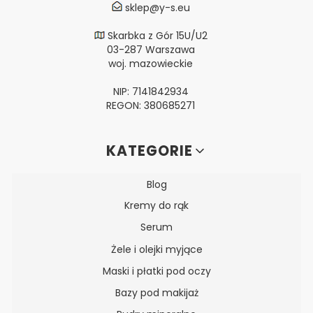
sklep@y-s.eu
Skarbka z Gór 15U/U2
03-287 Warszawa
woj. mazowieckie
NIP: 7141842934
REGON: 380685271
Linki w stopce
KATEGORIE
Blog
Kremy do rąk
Serum
Żele i olejki myjące
Maski i płatki pod oczy
Bazy pod makijaż