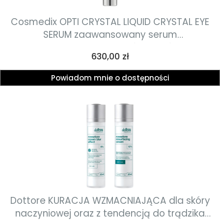
Cosmedix OPTI CRYSTAL LIQUID CRYSTAL EYE
SERUM zaawansowany serum
przeciwstarzeniowe na skórę wokół oczu z
Cena
630,00 zł
ciekłymi kryształami, zwalczające oznaki
starzenia się 7ml
Powiadom mnie o dostępności
Dottore KURACJA WZMACNIAJĄCA dla skóry
naczyniowej oraz z tendencją do trądzika