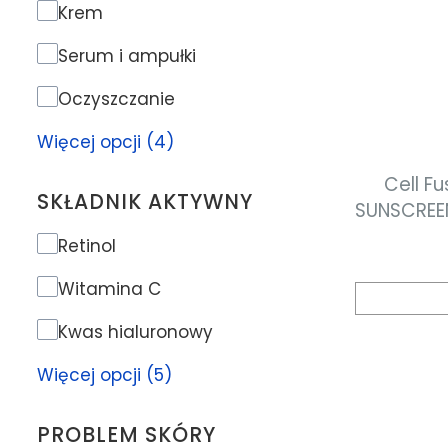
Rodzaj produktu
Krem
Serum i ampułki
Oczyszczanie
Więcej opcji (4)
Cell Fu
SKŁADNIK AKTYWNY
SUNSCREE
krem n
Składnik aktywny
Retinol
wy
przeciws
Witamina C
typu sk
Kwas hialuronowy
Więcej opcji (5)
PROBLEM SKÓRY