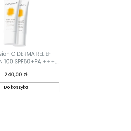
sion C DERMA RELIEF
N 100 SPF50+PA ++++
awilżający z bardzo
Cena
240,00 zł
soką ochroną
łoneczną do każdego
Do koszyka
ór, dla całej rodziny
70ml