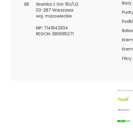
Bazy
Skarbka z Gór 15U/U2
03-287 Warszawa
Pudr
woj. mazowieckie
Podkł
NIP: 7141842934
Bals
REGON: 380685271
Krem
Krem
Filtry