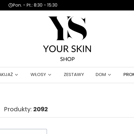
Pon. - Pt.: 8:30 - 15:30
AKIJAŻ
WŁOSY
ZESTAWY
DOM
PRO
Produkty:
2092
roduktów