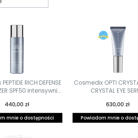
e
PEPTIDE RICH DEFENSE
Cosmedix OPTI CRYSTA
ZER SPF50 intensywnie
CRYSTAL EYE SE
wilżający krem
zaawansowany s
Cena
Cena
440,00 zł
630,00 zł
iwzmarszczkowy z
przeciwstarzeniowe n
ydami i ochroną
wokół oczu z ciek
m mnie o dostępności
Powiadom mnie o dost
łoneczną SPF50 50ml
kryształami, zwalczają
starzenia się 7