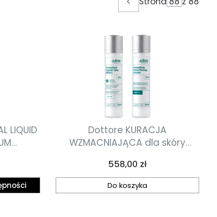
Strona
z 88
Poprzednie produkty
L LIQUID
Dottore KURACJA
RUM
WZMACNIAJĄCA dla skóry
erum
naczyniowej oraz z tendencją
Cena
558,00 zł
a skórę
do trądzika różowatego
łymi
ępności
Do koszyka
ce oznaki
ml