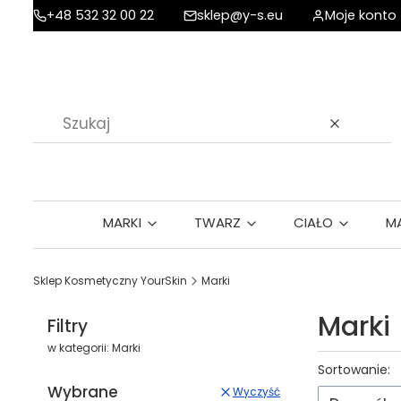
+48 532 32 00 22
sklep@y-s.eu
Moje konto
Wyczyść
MARKI
TWARZ
CIAŁO
M
Sklep Kosmetyczny YourSkin
Marki
Marki
Filtry
w kategorii: Marki
Lista p
Sortowanie:
Wybrane
Wyczyść