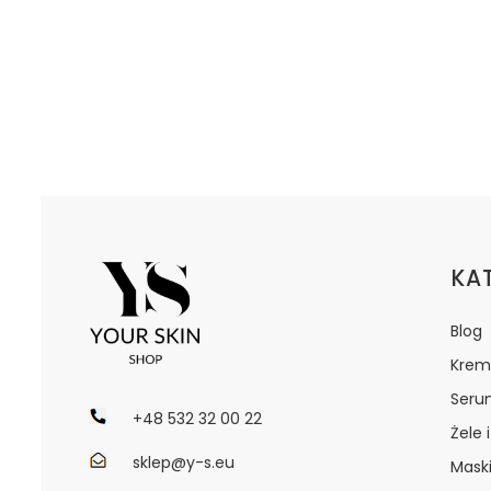
Lin
KA
Blog
Krem
Seru
+48 532 32 00 22
Żele 
sklep@y-s.eu
Maski