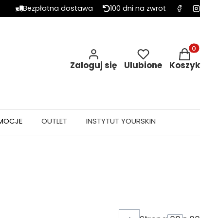
Bezpłatna dostawa
100 dni na zwrot
Produkty w 
Zaloguj się
Ulubione
Koszyk
MOCJE
OUTLET
INSTYTUT YOURSKIN