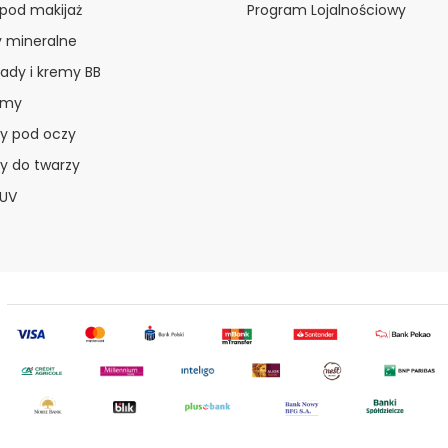
 pod makijaż
Program Lojalnościowy
y mineralne
ady i kremy BB
amy
y pod oczy
y do twarzy
 UV