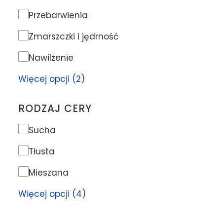
Problem skóry
Przebarwienia
Zmarszczki i jędrność
Nawilżenie
Więcej opcji (2)
RODZAJ CERY
Rodzaj cery
Sucha
Tłusta
Mieszana
Więcej opcji (4)