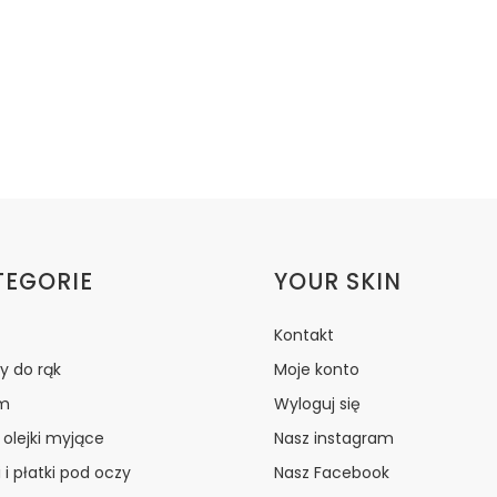
ki w stopce
TEGORIE
YOUR SKIN
Kontakt
y do rąk
Moje konto
m
Wyloguj się
i olejki myjące
Nasz instagram
 i płatki pod oczy
Nasz Facebook