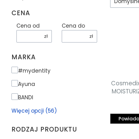
Domyśln
CENA
Cena od
Cena do
zł
zł
MARKA
Marka
#mydentity
Cosmedix 
Ayuna
MOISTURI
BANDI
na
przec
Więcej opcji (56)
pept
Powiado
przeciws
RODZAJ PRODUKTU