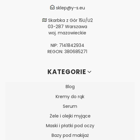
sklep@y-s.eu
Skarbka z Gór 15U/U2
03-287 Warszawa
woj. mazowieckie
NIP: 7141842934
REGON: 380685271
Linki w stopce
KATEGORIE
Blog
Kremy do rąk
Serum
Żele i olejki myjące
Maski i płatki pod oczy
Bazy pod makijaż