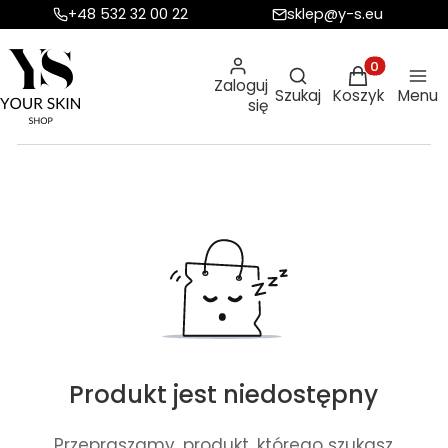
+48 532 32 00 22
sklep@y-s.eu
Otwórz wyszukiw
Produkty w ko
Zaloguj
Szukaj
Koszyk
Menu
się
Produkt jest niedostępny
Przepraszamy, produkt, którego szukasz