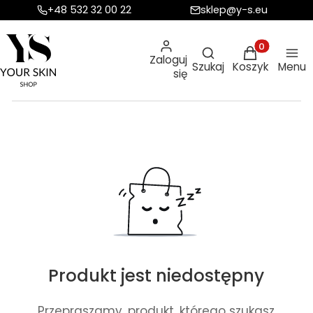
+48 532 32 00 22
sklep@y-s.eu
Otwórz wyszukiw
Produkty w ko
Zaloguj
Szukaj
Koszyk
Menu
się
Produkt jest niedostępny
Przepraszamy, produkt, którego szukasz