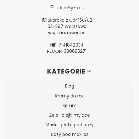
sklep@y-s.eu
Skarbka z Gór 15U/U2
03-287 Warszawa
woj. mazowieckie
NIP: 7141842934
REGON: 380685271
Linki w stopce
KATEGORIE
Blog
Kremy do rąk
Serum
Żele i olejki myjące
Maski i płatki pod oczy
Bazy pod makijaż