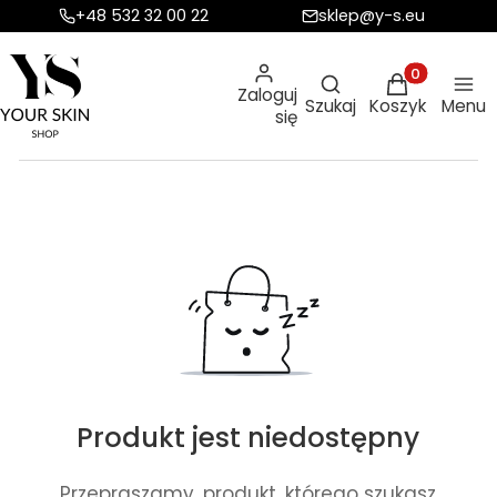
+48 532 32 00 22
sklep@y-s.eu
Otwórz wyszukiw
Produkty w ko
Zaloguj
Szukaj
Koszyk
Menu
się
Produkt jest niedostępny
Przepraszamy, produkt, którego szukasz