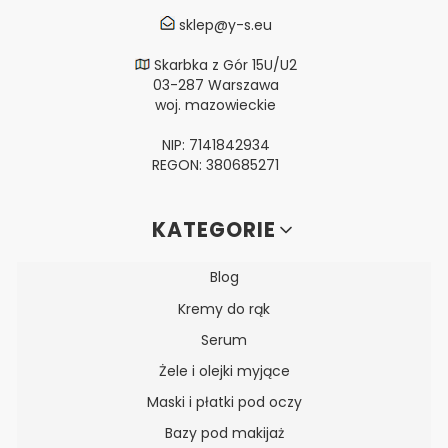
sklep@y-s.eu
Skarbka z Gór 15U/U2
03-287 Warszawa
woj. mazowieckie
NIP: 7141842934
REGON: 380685271
Linki w stopce
KATEGORIE
Blog
Kremy do rąk
Serum
Żele i olejki myjące
Maski i płatki pod oczy
Bazy pod makijaż