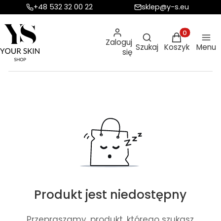
+48 532 32 00 22
sklep@y-s.eu
Otwórz wyszukiw
Produkty w ko
Zaloguj
Szukaj
Koszyk
Menu
się
Produkt jest niedostępny
Przepraszamy, produkt, którego szukasz