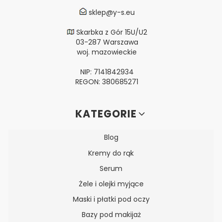
sklep@y-s.eu
Skarbka z Gór 15U/U2
03-287 Warszawa
woj. mazowieckie
NIP: 7141842934
REGON: 380685271
Linki w stopce
KATEGORIE
Blog
Kremy do rąk
Serum
Żele i olejki myjące
Maski i płatki pod oczy
Bazy pod makijaż