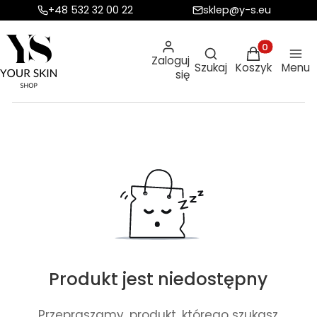
+48 532 32 00 22
sklep@y-s.eu
Otwórz wyszukiw
Produkty w ko
Zaloguj
Szukaj
Koszyk
Menu
się
Produkt jest niedostępny
Przepraszamy, produkt, którego szukasz