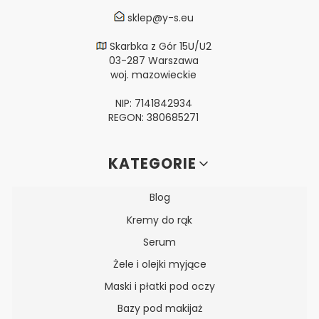
sklep@y-s.eu
Skarbka z Gór 15U/U2
03-287 Warszawa
woj. mazowieckie
NIP: 7141842934
REGON: 380685271
Linki w stopce
KATEGORIE
Blog
Kremy do rąk
Serum
Żele i olejki myjące
Maski i płatki pod oczy
Bazy pod makijaż