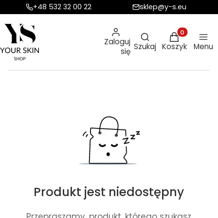
+48 532 32 00 22
sklep@y-s.eu
Otwórz wyszukiw
Produkty w ko
Zaloguj
Szukaj
Koszyk
Menu
się
Produkt jest niedostępny
Przepraszamy, produkt, którego szukasz