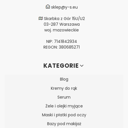
sklep@y-s.eu
Skarbka z Gór 15U/U2
03-287 Warszawa
woj. mazowieckie
NIP: 7141842934
REGON: 380685271
Linki w stopce
KATEGORIE
Blog
Kremy do rąk
Serum
Żele i olejki myjące
Maski i płatki pod oczy
Bazy pod makijaż