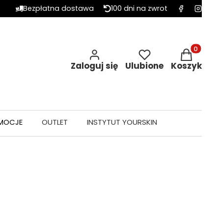
Bezpłatna dostawa
100 dni na zwrot
Produkty w 
Zaloguj się
Ulubione
Koszyk
MOCJE
OUTLET
INSTYTUT YOURSKIN