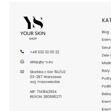
Lin
KA
Blog
Krem
Seru
+48 532 32 00 22
Żele 
sklep@y-s.eu
Maski
Bazy
Skarbka z Gór 15U/U2
03-287 Warszawa
Pudr
woj. mazowieckie
Podkł
NIP: 7141842934
Bals
REGON: 380685271
Krem
Krem