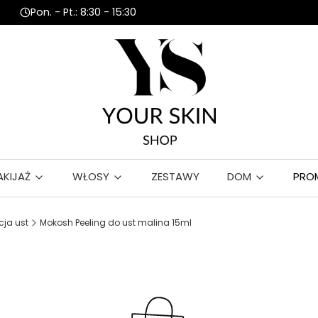
Pon. - Pt.: 8:30 - 15:30
AKIJAŻ
WŁOSY
ZESTAWY
DOM
PRO
cja ust
Mokosh Peeling do ust malina 15ml