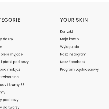
ki w stopce
TEGORIE
YOUR SKIN
Kontakt
y do rąk
Moje konto
m
Wyloguj się
i olejki myjące
Nasz instagram
 i płatki pod oczy
Nasz Facebook
 pod makijaż
Program Lojalnościowy
y mineralne
ady i kremy BB
amy
y pod oczy
y do twarzy