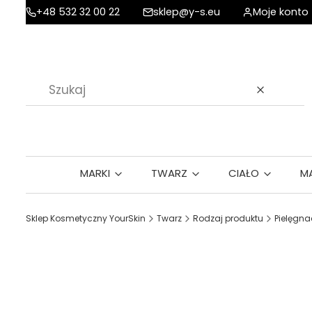
+48 532 32 00 22
sklep@y-s.eu
Moje konto
Wyczyść
MARKI
TWARZ
CIAŁO
M
Sklep Kosmetyczny YourSkin
Twarz
Rodzaj produktu
Pielęgna