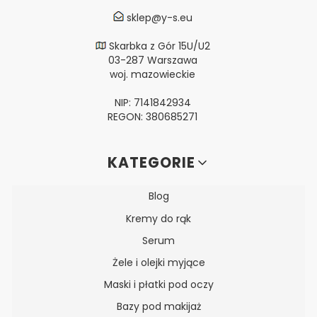
sklep@y-s.eu
Skarbka z Gór 15U/U2
03-287 Warszawa
woj. mazowieckie
NIP: 7141842934
REGON: 380685271
Linki w stopce
KATEGORIE
Blog
Kremy do rąk
Serum
Żele i olejki myjące
Maski i płatki pod oczy
Bazy pod makijaż