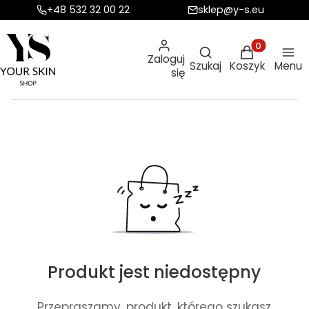
+48 532 32 00 22
sklep@y-s.eu
Otwórz wyszukiw
Produkty w ko
Zaloguj
Szukaj
Koszyk
Menu
się
Produkt jest niedostępny
Przepraszamy, produkt, którego szukasz