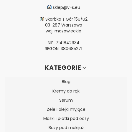
sklep@y-s.eu
Skarbka z Gór 15U/U2
03-287 Warszawa
woj. mazowieckie
NIP: 7141842934
REGON: 380685271
Linki w stopce
KATEGORIE
Blog
Kremy do rąk
Serum
Żele i olejki myjące
Maski i płatki pod oczy
Bazy pod makijaż