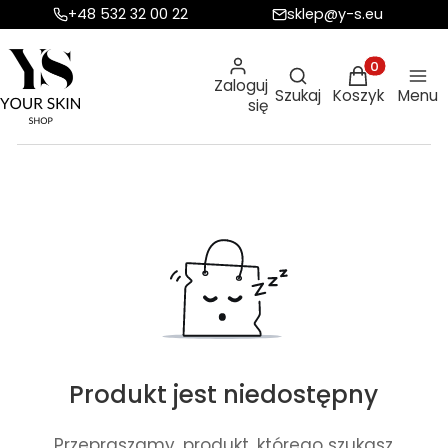
+48 532 32 00 22
sklep@y-s.eu
Otwórz wyszukiw
Produkty w ko
Zaloguj
Szukaj
Koszyk
Menu
się
Produkt jest niedostępny
Przepraszamy, produkt, którego szukasz