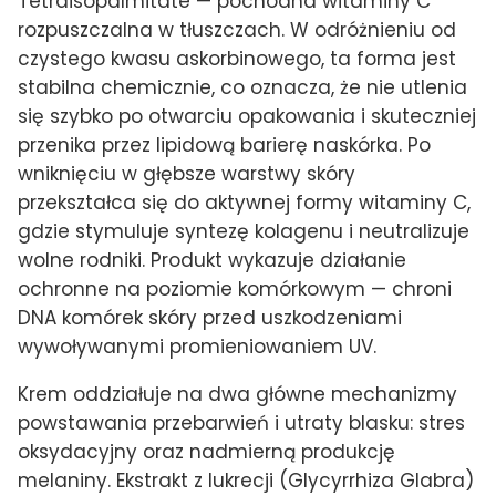
Tetraisopalmitate — pochodna witaminy C
rozpuszczalna w tłuszczach. W odróżnieniu od
czystego kwasu askorbinowego, ta forma jest
stabilna chemicznie, co oznacza, że nie utlenia
się szybko po otwarciu opakowania i skuteczniej
przenika przez lipidową barierę naskórka. Po
wniknięciu w głębsze warstwy skóry
przekształca się do aktywnej formy witaminy C,
gdzie stymuluje syntezę kolagenu i neutralizuje
wolne rodniki. Produkt wykazuje działanie
ochronne na poziomie komórkowym — chroni
DNA komórek skóry przed uszkodzeniami
wywoływanymi promieniowaniem UV.
Krem oddziałuje na dwa główne mechanizmy
powstawania przebarwień i utraty blasku: stres
oksydacyjny oraz nadmierną produkcję
melaniny. Ekstrakt z lukrecji (Glycyrrhiza Glabra)