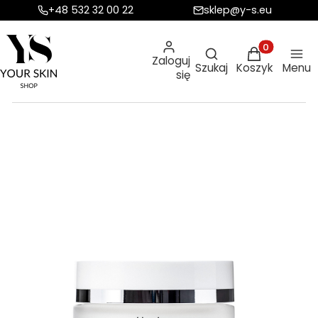
+48 532 32 00 22
sklep@y-s.eu
Otwórz wyszukiw
Produkty w ko
Zaloguj
Szukaj
Koszyk
Menu
się