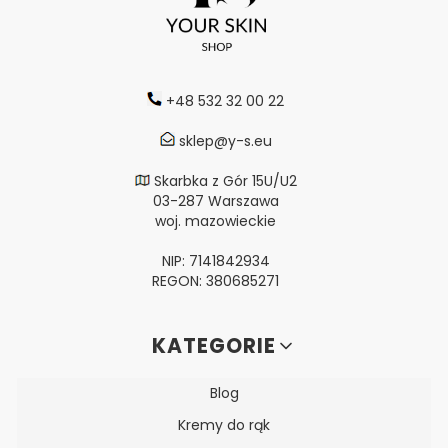
+48 532 32 00 22
sklep@y-s.eu
Skarbka z Gór 15U/U2
03-287 Warszawa
woj. mazowieckie
NIP: 7141842934
REGON: 380685271
Linki w stopce
KATEGORIE
Blog
Kremy do rąk