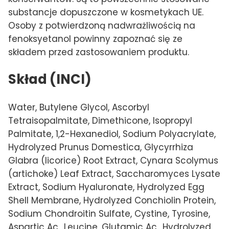
substancje dopuszczone w kosmetykach UE.
Osoby z potwierdzoną nadwrażliwością na
fenoksyetanol powinny zapoznać się ze
składem przed zastosowaniem produktu.
Skład (INCI)
Water, Butylene Glycol, Ascorbyl
Tetraisopalmitate, Dimethicone, Isopropyl
Palmitate, 1,2-Hexanediol, Sodium Polyacrylate,
Hydrolyzed Prunus Domestica, Glycyrrhiza
Glabra (licorice) Root Extract, Cynara Scolymus
(artichoke) Leaf Extract, Saccharomyces Lysate
Extract, Sodium Hyaluronate, Hydrolyzed Egg
Shell Membrane, Hydrolyzed Conchiolin Protein,
Sodium Chondroitin Sulfate, Cystine, Tyrosine,
Aspartic Ac., Leucine, Glutamic Ac., Hydrolyzed