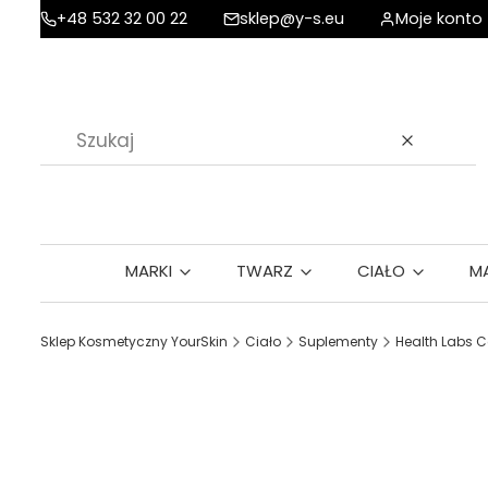
+48 532 32 00 22
sklep@y-s.eu
Moje konto
Wyczyść
MARKI
TWARZ
CIAŁO
M
Sklep Kosmetyczny YourSkin
Ciało
Suplementy
Health Labs C