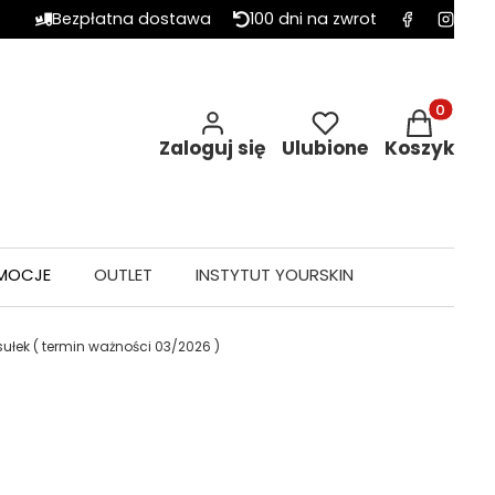
Bezpłatna dostawa
100 dni na zwrot
Produkty w 
Zaloguj się
Ulubione
Koszyk
MOCJE
OUTLET
INSTYTUT YOURSKIN
łek ( termin ważności 03/2026 )