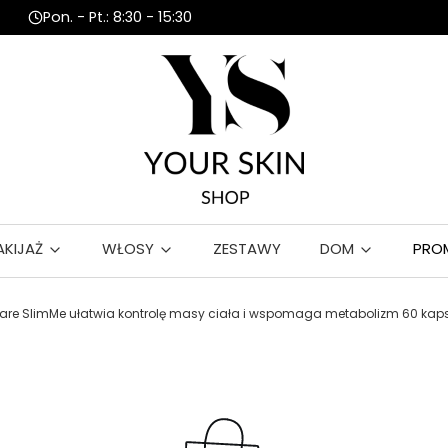
Pon. - Pt.: 8:30 - 15:30
AKIJAŻ
WŁOSY
ZESTAWY
DOM
PRO
are SlimMe ułatwia kontrolę masy ciała i wspomaga metabolizm 60 kapsu