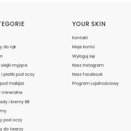
ki w stopce
TEGORIE
YOUR SKIN
Kontakt
y do rąk
Moje konto
m
Wyloguj się
i olejki myjące
Nasz instagram
 i płatki pod oczy
Nasz Facebook
 pod makijaż
Program Lojalnościowy
y mineralne
ady i kremy BB
amy
y pod oczy
y do twarzy