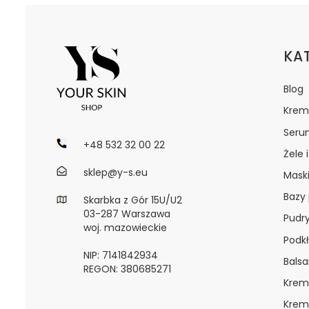
Lin
KA
Blog
Krem
Seru
+48 532 32 00 22
Żele 
sklep@y-s.eu
Maski
Bazy
Skarbka z Gór 15U/U2
03-287 Warszawa
Pudr
woj. mazowieckie
Podkł
NIP: 7141842934
Bals
REGON: 380685271
Krem
Krem