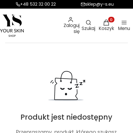
+48 532 32 00 22
sklep@y-s.eu
Otwórz wyszukiw
Produkty w ko
Zaloguj
Szukaj
Koszyk
Menu
się
Produkt jest niedostępny
Przepraszamy, produkt, którego szukasz