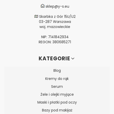
sklep@y-s.eu
Skarbka z Gór 15U/U2
03-287 Warszawa
woj. mazowieckie
NIP: 7141842934
REGON: 380685271
Linki w stopce
KATEGORIE
Blog
Kremy do rąk
Serum
Żele i olejki myjące
Maski i płatki pod oczy
Bazy pod makijaż