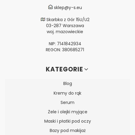
sklep@y-s.eu
Skarbka z Gór 15U/U2
03-287 Warszawa
woj. mazowieckie
NIP: 7141842934
REGON: 380685271
Linki w stopce
KATEGORIE
Blog
Kremy do rąk
Serum
Żele i olejki myjące
Maski i płatki pod oczy
Bazy pod makijaż