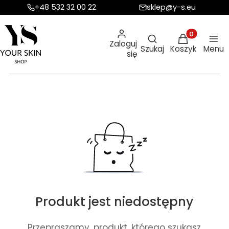
+48 532 32 00 22
sklep@y-s.eu
Otwórz wyszukiw
Produkty w ko
Zaloguj
Szukaj
Koszyk
Menu
się
Produkt jest niedostępny
Przepraszamy, produkt, którego szukasz