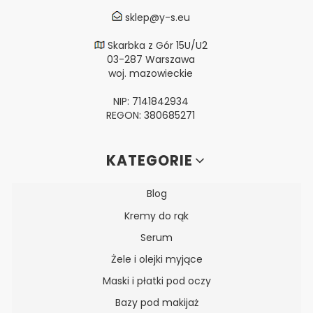
sklep@y-s.eu
Skarbka z Gór 15U/U2
03-287 Warszawa
woj. mazowieckie
NIP: 7141842934
REGON: 380685271
Linki w stopce
KATEGORIE
Blog
Kremy do rąk
Serum
Żele i olejki myjące
Maski i płatki pod oczy
Bazy pod makijaż