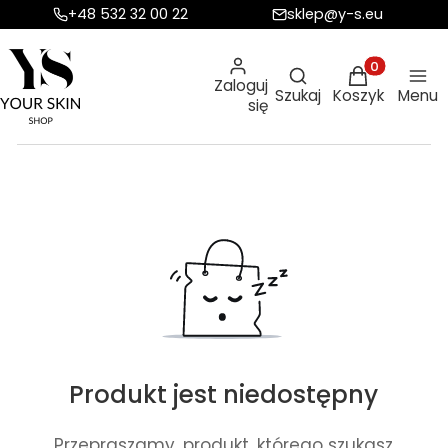
+48 532 32 00 22
sklep@y-s.eu
Otwórz wyszukiw
Produkty w ko
Zaloguj
Szukaj
Koszyk
Menu
się
Produkt jest niedostępny
Przepraszamy, produkt, którego szukasz