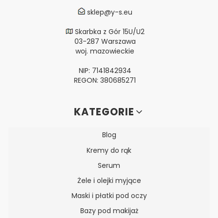
sklep@y-s.eu
Skarbka z Gór 15U/U2
03-287 Warszawa
woj. mazowieckie
NIP: 7141842934
REGON: 380685271
Linki w stopce
KATEGORIE
Blog
Kremy do rąk
Serum
Żele i olejki myjące
Maski i płatki pod oczy
Bazy pod makijaż