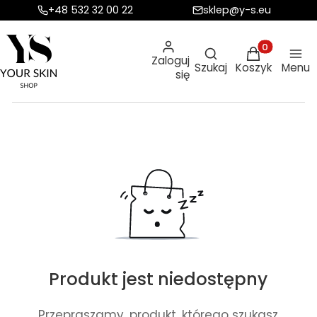
+48 532 32 00 22
sklep@y-s.eu
Otwórz wyszukiw
Produkty w ko
Zaloguj
Szukaj
Koszyk
Menu
się
Produkt jest niedostępny
Przepraszamy, produkt, którego szukasz