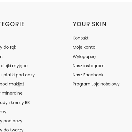
ki w stopce
TEGORIE
YOUR SKIN
Kontakt
y do rąk
Moje konto
m
Wyloguj się
i olejki myjące
Nasz instagram
 i płatki pod oczy
Nasz Facebook
 pod makijaż
Program Lojalnościowy
y mineralne
ady i kremy BB
amy
y pod oczy
y do twarzy