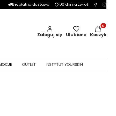
Bezpłatna dostawa
100 dni na zwrot
Produkty w 
Zaloguj się
Ulubione
Koszyk
MOCJE
OUTLET
INSTYTUT YOURSKIN