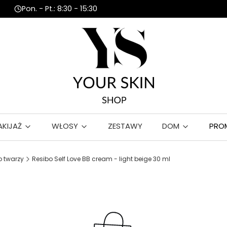
Pon. - Pt.: 8:30 - 15:30
AKIJAŻ
WŁOSY
ZESTAWY
DOM
PRO
 twarzy
Resibo Self Love BB cream - light beige 30 ml