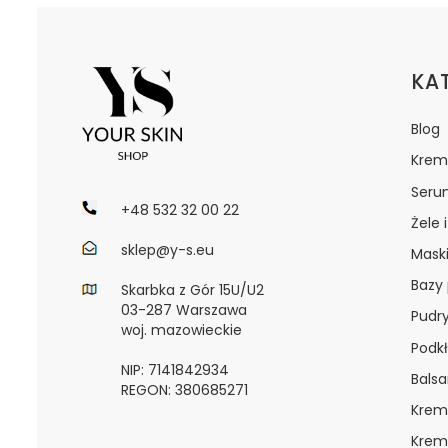
Lin
KA
Blog
Krem
Seru
+48 532 32 00 22
Żele 
sklep@y-s.eu
Maski
Bazy
Skarbka z Gór 15U/U2
03-287 Warszawa
Pudr
woj. mazowieckie
Podkł
NIP: 7141842934
Bals
REGON: 380685271
Krem
Krem