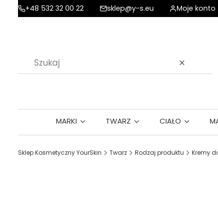
+48 532 32 00 22
sklep@y-s.eu
Moje konto
Wyczyść
MARKI
TWARZ
CIAŁO
M
Sklep Kosmetyczny YourSkin
Twarz
Rodzaj produktu
Kremy do