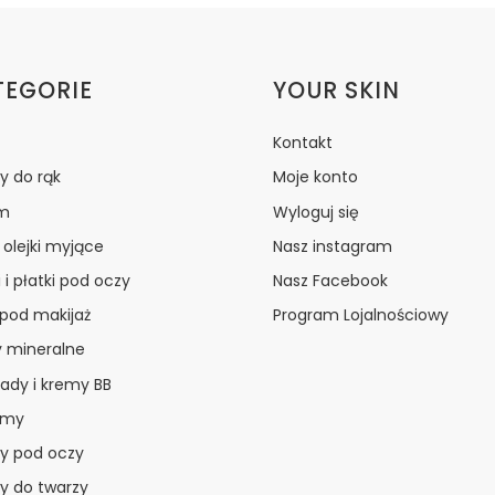
ki w stopce
TEGORIE
YOUR SKIN
Kontakt
y do rąk
Moje konto
m
Wyloguj się
i olejki myjące
Nasz instagram
 i płatki pod oczy
Nasz Facebook
 pod makijaż
Program Lojalnościowy
y mineralne
ady i kremy BB
amy
y pod oczy
y do twarzy