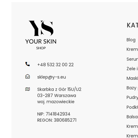
Lin
KA
Blog
Krem
Seru
+48 532 32 00 22
Żele 
sklep@y-s.eu
Maski
Bazy
Skarbka z Gór 15U/U2
03-287 Warszawa
Pudr
woj. mazowieckie
Podkł
NIP: 7141842934
Bals
REGON: 380685271
Krem
Krem