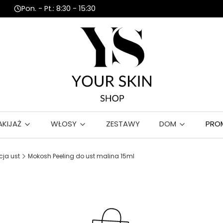
Pon. - Pt.: 8:30 - 15:30
AKIJAŻ
WŁOSY
ZESTAWY
DOM
PRO
cja ust
Mokosh Peeling do ust malina 15ml