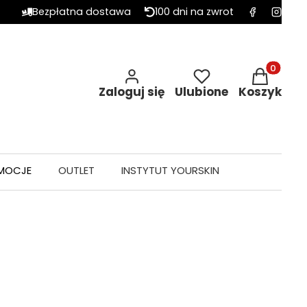
Bezpłatna dostawa
100 dni na zwrot
Produkty w 
Zaloguj się
Ulubione
Koszyk
MOCJE
OUTLET
INSTYTUT YOURSKIN