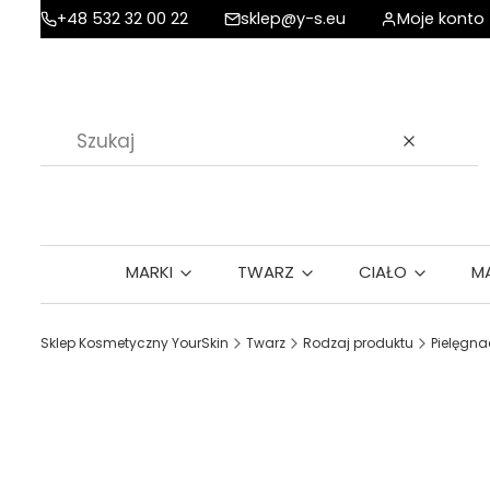
+48 532 32 00 22
sklep@y-s.eu
Moje konto
Wyczyść
MARKI
TWARZ
CIAŁO
M
Sklep Kosmetyczny YourSkin
Twarz
Rodzaj produktu
Pielęgna