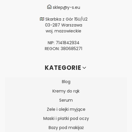
sklep@y-s.eu
Skarbka z Gór 15U/U2
03-287 Warszawa
woj. mazowieckie
NIP: 7141842934
REGON: 380685271
Linki w stopce
KATEGORIE
Blog
Kremy do rąk
Serum
Żele i olejki myjące
Maski i płatki pod oczy
Bazy pod makijaż