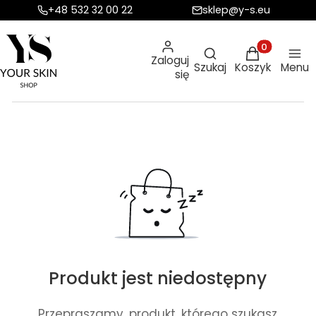
+48 532 32 00 22
sklep@y-s.eu
Otwórz wyszukiw
Produkty w ko
Zaloguj
Szukaj
Koszyk
Menu
się
Produkt jest niedostępny
Przepraszamy, produkt, którego szukasz